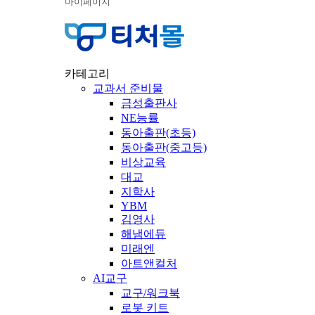
마이페이지
카테고리
교과서 준비물
금성출판사
NE능률
동아출판(초등)
동아출판(중고등)
비상교육
대교
지학사
YBM
김영사
해냄에듀
미래엔
아트앤컬처
AI교구
교구/워크북
로봇 키트