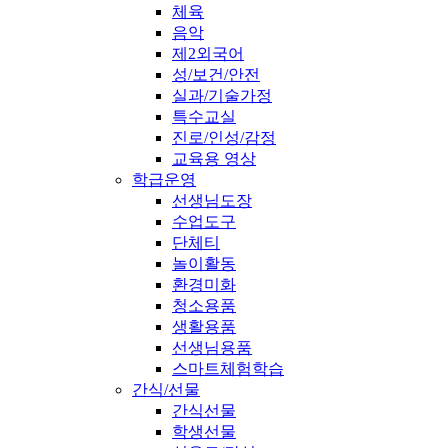
체육
음악
제2외국어
성/보건/안전
실과/기술가정
특수교실
진로/인성/감정
교육용 영상
학급운영
선생님도장
수업도구
단체티
놀이활동
환경미화
청소용품
생활용품
선생님용품
스마트체험학습
간식/선물
간식선물
학생선물