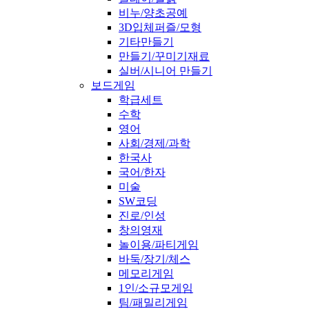
비누/양초공예
3D입체퍼즐/모형
기타만들기
만들기/꾸미기재료
실버/시니어 만들기
보드게임
학급세트
수학
영어
사회/경제/과학
한국사
국어/한자
미술
SW코딩
진로/인성
창의영재
놀이용/파티게임
바둑/장기/체스
메모리게임
1인/소규모게임
팀/패밀리게임