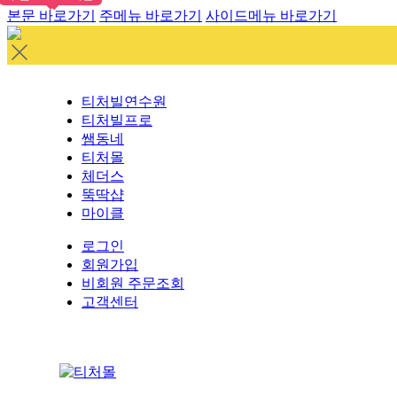
본문 바로가기
주메뉴 바로가기
사이드메뉴 바로가기
티처빌연수원
티처빌프로
쌤동네
티처몰
체더스
뚝딱샵
마이클
로그인
회원가입
비회원 주문조회
고객센터