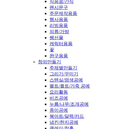
식음료/간식
팬시문구
주문제작용품
행사용품
리빙용품
의류/가방
쌤선물
캐릭터용품
꽃
완구용품
창의만들기
주제별만들기
그리기/꾸미기
스텐실/염색공예
펠트/퀼트/가죽 공예
요리활동
비즈공예
누름/나무/조개공예
종이공예
북아트/달력/카드
냅킨/한지공예
클레이/찰흙