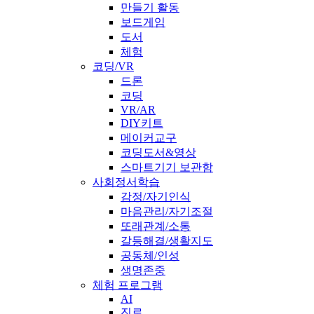
만들기 활동
보드게임
도서
체험
코딩/VR
드론
코딩
VR/AR
DIY키트
메이커교구
코딩도서&영상
스마트기기 보관함
사회정서학습
감정/자기인식
마음관리/자기조절
또래관계/소통
갈등해결/생활지도
공동체/인성
생명존중
체험 프로그램
AI
진로