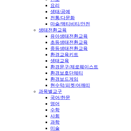
요리
생태/공예
전통/다문화
마술/액티비티/안전
생태전환교육
유아생태전환교육
초등생태전환교육
중등생태전환교육
환경교육키트
생태교육
환경문구/제로웨이스트
환경보호단체티
환경보드게임
현수막/피켓/어깨띠
과목별교구
국어/한문
영어
수학
사회
과학
미술