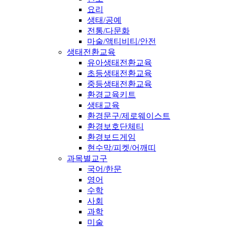
요리
생태/공예
전통/다문화
마술/액티비티/안전
생태전환교육
유아생태전환교육
초등생태전환교육
중등생태전환교육
환경교육키트
생태교육
환경문구/제로웨이스트
환경보호단체티
환경보드게임
현수막/피켓/어깨띠
과목별교구
국어/한문
영어
수학
사회
과학
미술