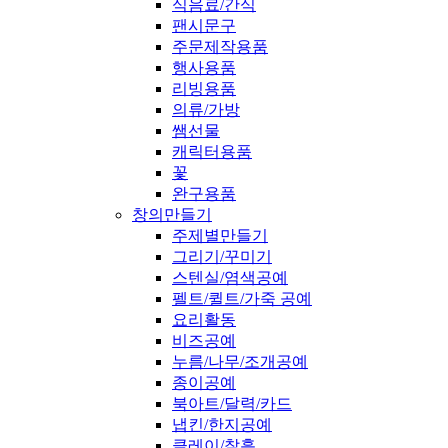
식음료/간식
팬시문구
주문제작용품
행사용품
리빙용품
의류/가방
쌤선물
캐릭터용품
꽃
완구용품
창의만들기
주제별만들기
그리기/꾸미기
스텐실/염색공예
펠트/퀼트/가죽 공예
요리활동
비즈공예
누름/나무/조개공예
종이공예
북아트/달력/카드
냅킨/한지공예
클레이/찰흙