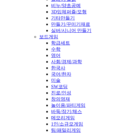
비누/양초공예
3D입체퍼즐/모형
기타만들기
만들기/꾸미기재료
실버/시니어 만들기
보드게임
학급세트
수학
영어
사회/경제/과학
한국사
국어/한자
미술
SW코딩
진로/인성
창의영재
놀이용/파티게임
바둑/장기/체스
메모리게임
1인/소규모게임
팀/패밀리게임