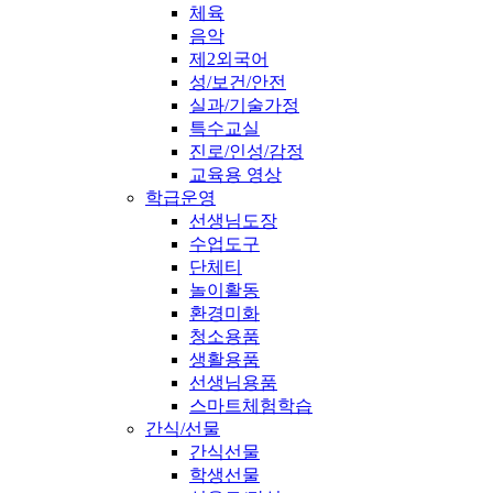
체육
음악
제2외국어
성/보건/안전
실과/기술가정
특수교실
진로/인성/감정
교육용 영상
학급운영
선생님도장
수업도구
단체티
놀이활동
환경미화
청소용품
생활용품
선생님용품
스마트체험학습
간식/선물
간식선물
학생선물