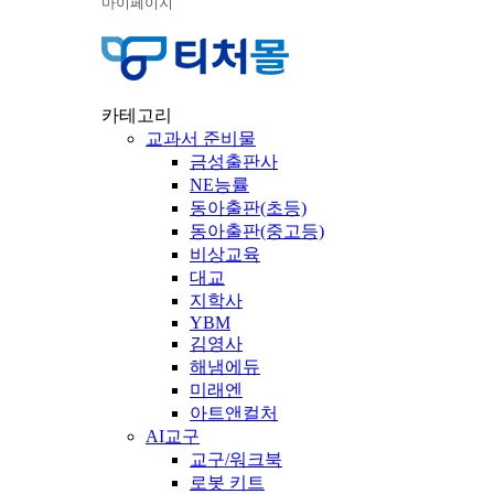
마이페이지
카테고리
교과서 준비물
금성출판사
NE능률
동아출판(초등)
동아출판(중고등)
비상교육
대교
지학사
YBM
김영사
해냄에듀
미래엔
아트앤컬처
AI교구
교구/워크북
로봇 키트