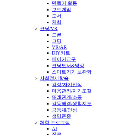
만들기 활동
보드게임
도서
체험
코딩/VR
드론
코딩
VR/AR
DIY키트
메이커교구
코딩도서&영상
스마트기기 보관함
사회정서학습
감정/자기인식
마음관리/자기조절
또래관계/소통
갈등해결/생활지도
공동체/인성
생명존중
체험 프로그램
AI
진로