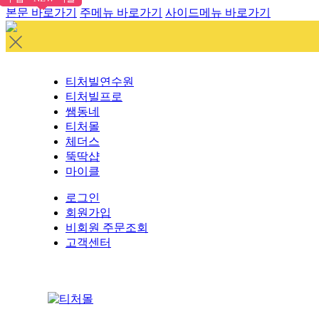
본문 바로가기
주메뉴 바로가기
사이드메뉴 바로가기
티처빌연수원
티처빌프로
쌤동네
티처몰
체더스
뚝딱샵
마이클
로그인
회원가입
비회원 주문조회
고객센터