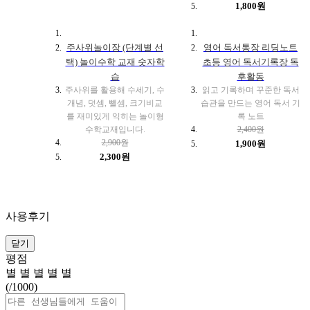
1,800원
주사위놀이장 (단계별 선
영어 독서통장 리딩노트
택) 놀이수학 교재 숫자학
초등 영어 독서기록장 독
습
후활동
주사위를 활용해 수세기, 수
읽고 기록하며 꾸준한 독서
개념, 덧셈, 뺄셈, 크기비교
습관을 만드는 영어 독서 기
를 재미있게 익히는 놀이형
록 노트
수학교재입니다.
2,400원
2,900원
1,900원
2,300원
사용후기
닫기
평점
별
별
별
별
별
(
/1000)