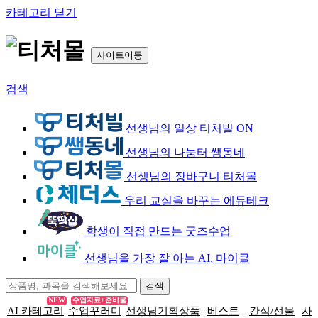
카테고리 닫기
사이트이동
검색
선생님의 일상 티처빌 ON
선생님의 나눔터 쌤동네
선생님의 장바구니 티처몰
우리 교실을 바꾸는 에듀테크
학생이 직접 만드는 굿즈수업
선생님을 가장 잘 아는 AI, 마이클
NEW
수업자료+준비물
AI 카테고리
수업꾸러미
선생님기획상품
베스트
간식/선물
사