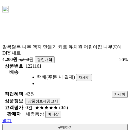
알록달록 나무 액자 만들기 키트 유치원 어린이집 나무공예
DIY 세트
4,200
원
5,250
원
20
%
할인내역
상품번호
1221161
배송
택배(주문 시 결제)
자세히
적립혜택
42원
자세히
상품정보
상품정보제공고시
고객평가
0건
★★★★★
(0/5)
판매자
세종통상
미니샵
열기