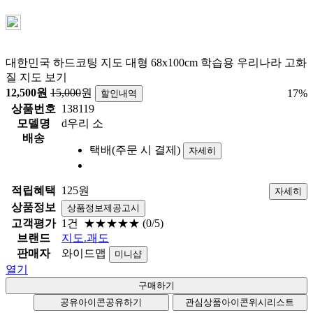
대한민국 하드코팅 지도 대형 68x100cm 학습용 우리나라 고화
질 지도 보기
12,500
원
15,000
원
17
%
할인내역
상품번호
138119
모델명
d우리 소
배송
택배(주문 시 결제)
자세히
적립혜택
125원
자세히
상품정보
상품정보제공고시
고객평가
1건
★★★★★
(0/5)
브랜드
지도.괘도
판매자
와이드맵
미니샵
열기
공유아이콘
공유하기
관심상품아이콘
위시리스트