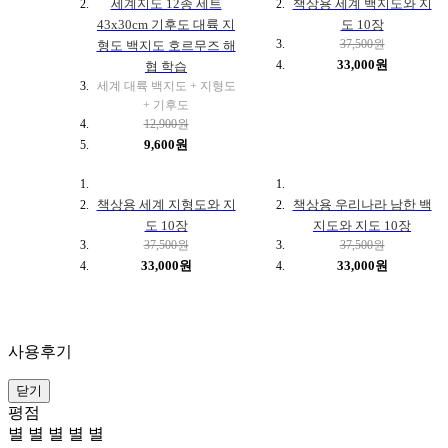
세계지도 12종 세트
책상용 세계 백지도와 지
43x30cm 기후도 대륙 지
도 10장
37,500원
형도 백지도 호르무즈 해
33,000원
협 학습
세계 대륙 백지도 + 지형도
+ 기후도
12,900원
9,600원
책상용 세계 지형도와 지
책상용 우리나라 남한 백
도 10장
지도와 지도 10장
37,500원
37,500원
33,000원
33,000원
사용후기
닫기
평점
별
별
별
별
별