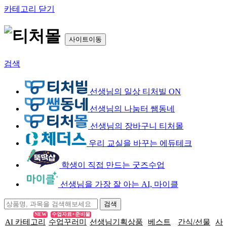
카테고리 닫기
사이트이동
검색
선생님의 일상 티처빌 ON
선생님의 나눔터 쌤동네
선생님의 장바구니 티처몰
우리 교실을 바꾸는 에듀테크
학생이 직접 만드는 굿즈수업
선생님을 가장 잘 아는 AI, 마이클
NEW
수업자료+준비물
AI 카테고리
수업꾸러미
선생님기획상품
베스트
간식/선물
사