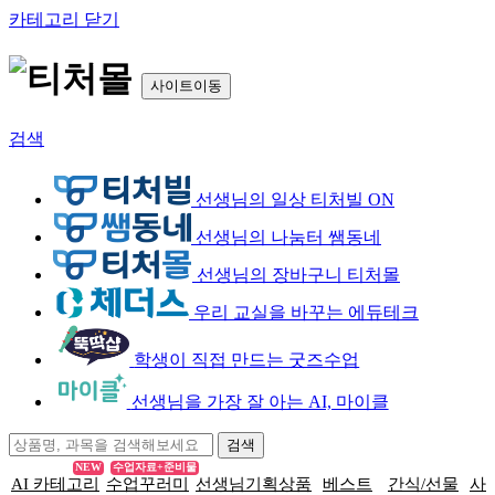
카테고리 닫기
사이트이동
검색
선생님의 일상 티처빌 ON
선생님의 나눔터 쌤동네
선생님의 장바구니 티처몰
우리 교실을 바꾸는 에듀테크
학생이 직접 만드는 굿즈수업
선생님을 가장 잘 아는 AI, 마이클
NEW
수업자료+준비물
AI 카테고리
수업꾸러미
선생님기획상품
베스트
간식/선물
사