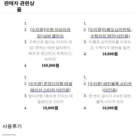
판매자 관련상
품
[수지원][수학 마피아게
[수지원]마름모십이면체-
임] 넘버 챌린지
수학자의 명언(10인용)
수학으로 즐기는 마피아 게
마름모 십이면체를 이해하
임! 문제는 매번 달라진다.
고, 수학자의 명언을 발견
빠르게 계산하고, 예측하고,
10,000원
속여라!
160,000원
[수지원] 준정다각형 테셀
[수지원] 패턴블록 스티커
레이션 스티커 (10인용)
(10인용)
정다각형 5종으로 만드는 테
한 변의 길이가 2cm인 패턴
셀레이션 스티커
블럭 스티커 세트
18,000원
18,000원
사용후기