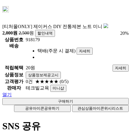
[티처몰ONLY] 제이커스 DIY 전통제본 노트 미니
2,000
원
2,500
원
20
%
할인내역
상품번호
918179
배송
택배(주문 시 결제)
자세히
적립혜택
20원
자세히
상품정보
상품정보제공고시
고객평가
0건
★★★★★
(0/5)
판매자
테크빌교육
미니샵
열기
공유아이콘
공유하기
관심상품아이콘
위시리스트
SNS 공유