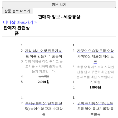
원본 보기
상품 정보 더보기
판매자 정보 - 세종통상
미니샵 바로가기 >
판매자 관련상
품
자석 낚시 어항 만들기 세
자릿수 연습장 초등 수학
트 여름 만들기 미술놀이
사칙연산 세로셈 계산 노
투명 어항을 직접 꾸미고 물
트
고기를 낚시하며 즐기는 만
초등 수학 자릿수와 사칙연
들기 키트입니다.
산을 쉽고 꾸준하게 연습하
3,480원
는 세로셈 계산 노트입니다.
2,900원
2,000원
1,800원
주사위놀이장 (단계별 선
영어 독서통장 리딩노트
택) 놀이수학 교재 숫자학
초등 영어 독서기록장 독
습
후활동