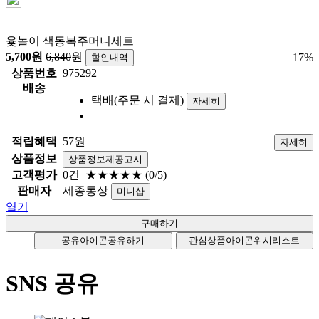
윷놀이 색동복주머니세트
5,700
원
6,840
원
17
%
할인내역
상품번호
975292
배송
택배(주문 시 결제)
자세히
적립혜택
57원
자세히
상품정보
상품정보제공고시
고객평가
0건
★★★★★
(0/5)
판매자
세종통상
미니샵
열기
공유아이콘
공유하기
관심상품아이콘
위시리스트
SNS 공유