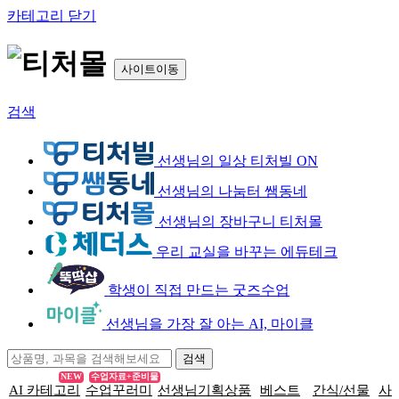
카테고리 닫기
사이트이동
검색
선생님의 일상 티처빌 ON
선생님의 나눔터 쌤동네
선생님의 장바구니 티처몰
우리 교실을 바꾸는 에듀테크
학생이 직접 만드는 굿즈수업
선생님을 가장 잘 아는 AI, 마이클
NEW
수업자료+준비물
AI 카테고리
수업꾸러미
선생님기획상품
베스트
간식/선물
사