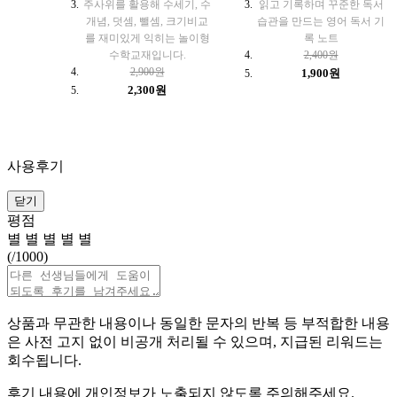
주사위를 활용해 수세기, 수
읽고 기록하며 꾸준한 독서
개념, 덧셈, 뺄셈, 크기비교
습관을 만드는 영어 독서 기
를 재미있게 익히는 놀이형
록 노트
수학교재입니다.
2,400원
2,900원
1,900원
2,300원
사용후기
닫기
평점
별
별
별
별
별
(
/1000)
상품과 무관한 내용이나 동일한 문자의 반복 등 부적합한 내용
은 사전 고지 없이 비공개 처리될 수 있으며, 지급된 리워드는
회수됩니다.
후기 내용에 개인정보가 노출되지 않도록 주의해주세요.