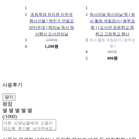
초등학생 유치원 지우개
독서의달 독서의날 책 [ 독
행사선물 [ 책친구 연필모
서 활동 색칠엽서 ( 봉투포
양지우개 ] 책의날 독서 독
함 ) ] 도서관 초등학교 중
서행사 도서관의날
학교 고등학교 행사
2,000원
독서 활동 색칠엽서 ( 봉투포
함 )
1,200원
600원
400원
사용후기
닫기
평점
별
별
별
별
별
(
/1000)