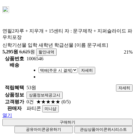
연필2자루 + 지우개 + 15센티 자 : 문구제작 + 지퍼슬라이드 파
우치포장
신학기선물 입학 새학년 학급선물 [이름 문구세트]
5,295
원
6,625
원
21
%
할인내역
상품번호
1006546
배송
자세히
적립혜택
53원
자세히
상품정보
상품정보제공고시
고객평가
0건
★★★★★
(0/5)
판매자
파티콘
미니샵
열기
공유아이콘
공유하기
관심상품아이콘
위시리스트