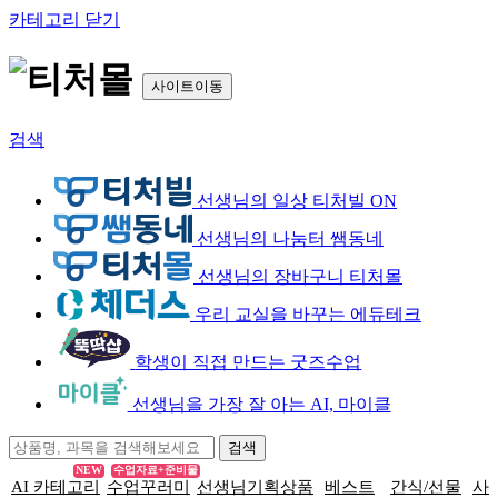
카테고리 닫기
사이트이동
검색
선생님의 일상 티처빌 ON
선생님의 나눔터 쌤동네
선생님의 장바구니 티처몰
우리 교실을 바꾸는 에듀테크
학생이 직접 만드는 굿즈수업
선생님을 가장 잘 아는 AI, 마이클
NEW
수업자료+준비물
AI 카테고리
수업꾸러미
선생님기획상품
베스트
간식/선물
사