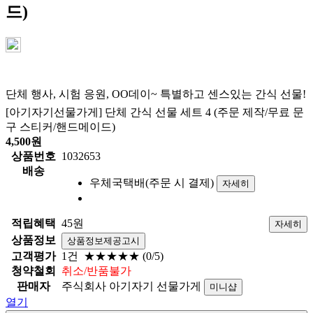
드)
단체 행사, 시험 응원, OO데이~ 특별하고 센스있는 간식 선물!
[아기자기선물가게] 단체 간식 선물 세트 4 (주문 제작/무료 문
구 스티커/핸드메이드)
4,500
원
상품번호
1032653
배송
우체국택배(주문 시 결제)
자세히
적립혜택
45원
자세히
상품정보
상품정보제공고시
고객평가
1건
★★★★★
(0/5)
청약철회
취소/반품불가
판매자
주식회사 아기자기 선물가게
미니샵
열기