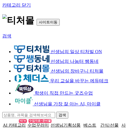
카테고리 닫기
사이트이동
검색
선생님의 일상 티처빌 ON
선생님의 나눔터 쌤동네
선생님의 장바구니 티처몰
우리 교실을 바꾸는 에듀테크
학생이 직접 만드는 굿즈수업
선생님을 가장 잘 아는 AI, 마이클
NEW
수업자료+준비물
AI 카테고리
수업꾸러미
선생님기획상품
베스트
간식/선물
사