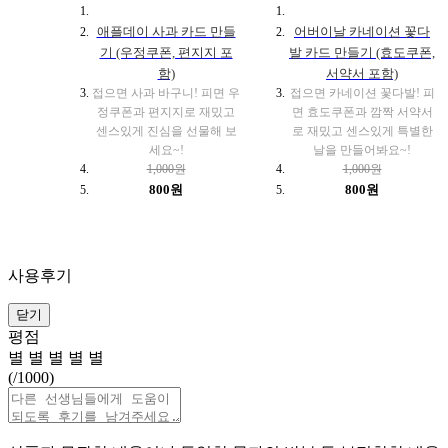
애플데이 사과 카드 만들
어버이날 카네이션 꽃다
기 (우정쿠폰, 편지지 포
발 카드 만들기 (효도쿠폰,
함)
서약서 포함)
접으면 사과 바구니! 피면 우
접으면 카네이션 꽃다발! 피
정쿠폰과 편지지로 재밌고
면 효도쿠폰과 깜짝 서약서
센스있게 진심을 선물해 보
로 재밌고 센스있게 특별한
세요~!
날을 만들어봐요~!
1,000원
1,000원
800원
800원
사용후기
닫기
평점
별
별
별
별
별
(
/1000)