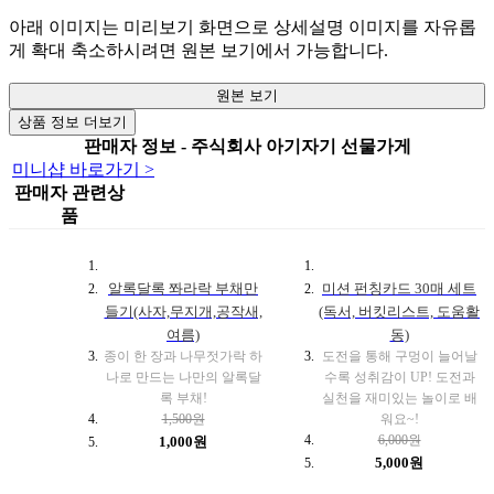
아래 이미지는 미리보기 화면으로 상세설명 이미지를 자유롭
게 확대 축소하시려면 원본 보기에서 가능합니다.
원본 보기
상품 정보 더보기
판매자 정보 - 주식회사 아기자기 선물가게
미니샵 바로가기 >
판매자 관련상
품
알록달록 쫘라락 부채만
미션 펀칭카드 30매 세트
들기(사자,무지개,공작새,
(독서, 버킷리스트, 도움활
여름)
동)
종이 한 장과 나무젓가락 하
도전을 통해 구멍이 늘어날
나로 만드는 나만의 알록달
수록 성취감이 UP! 도전과
록 부채!
실천을 재미있는 놀이로 배
1,500원
워요~!
6,000원
1,000원
5,000원