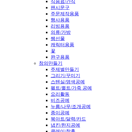
식음료/간식
팬시문구
주문제작용품
행사용품
리빙용품
의류/가방
쌤선물
캐릭터용품
꽃
완구용품
창의만들기
주제별만들기
그리기/꾸미기
스텐실/염색공예
펠트/퀼트/가죽 공예
요리활동
비즈공예
누름/나무/조개공예
종이공예
북아트/달력/카드
냅킨/한지공예
클레이/찰흙