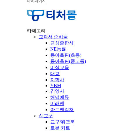
마이페이지
카테고리
교과서 준비물
금성출판사
NE능률
동아출판(초등)
동아출판(중고등)
비상교육
대교
지학사
YBM
김영사
해냄에듀
미래엔
아트앤컬처
AI교구
교구/워크북
로봇 키트