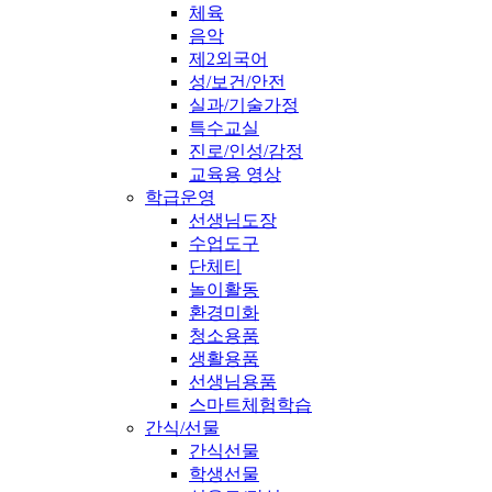
체육
음악
제2외국어
성/보건/안전
실과/기술가정
특수교실
진로/인성/감정
교육용 영상
학급운영
선생님도장
수업도구
단체티
놀이활동
환경미화
청소용품
생활용품
선생님용품
스마트체험학습
간식/선물
간식선물
학생선물