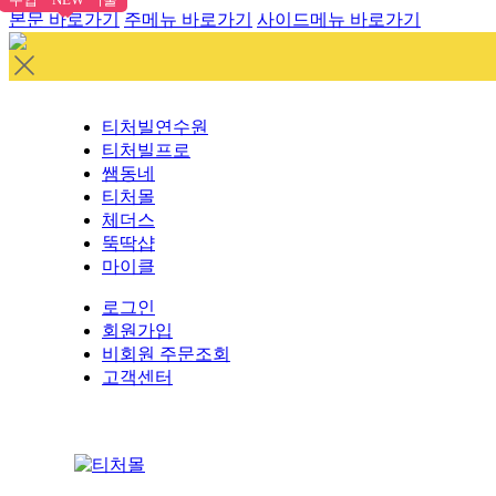
본문 바로가기
주메뉴 바로가기
사이드메뉴 바로가기
티처빌연수원
티처빌프로
쌤동네
티처몰
체더스
뚝딱샵
마이클
로그인
회원가입
비회원 주문조회
고객센터