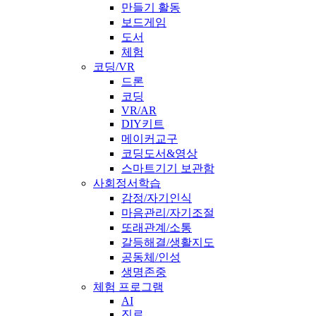
만들기 활동
보드게임
도서
체험
코딩/VR
드론
코딩
VR/AR
DIY키트
메이커교구
코딩도서&영상
스마트기기 보관함
사회정서학습
감정/자기인식
마음관리/자기조절
또래관계/소통
갈등해결/생활지도
공동체/인성
생명존중
체험 프로그램
AI
진로