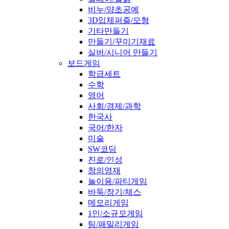
비누/양초공예
3D입체퍼즐/모형
기타만들기
만들기/꾸미기재료
실버/시니어 만들기
보드게임
학급세트
수학
영어
사회/경제/과학
한국사
국어/한자
미술
SW코딩
진로/인성
창의영재
놀이용/파티게임
바둑/장기/체스
메모리게임
1인/소규모게임
팀/패밀리게임