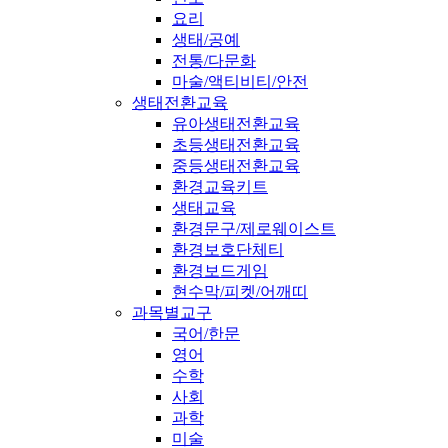
요리
생태/공예
전통/다문화
마술/액티비티/안전
생태전환교육
유아생태전환교육
초등생태전환교육
중등생태전환교육
환경교육키트
생태교육
환경문구/제로웨이스트
환경보호단체티
환경보드게임
현수막/피켓/어깨띠
과목별교구
국어/한문
영어
수학
사회
과학
미술