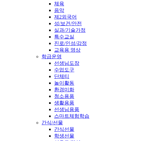
체육
음악
제2외국어
성/보건/안전
실과/기술가정
특수교실
진로/인성/감정
교육용 영상
학급운영
선생님도장
수업도구
단체티
놀이활동
환경미화
청소용품
생활용품
선생님용품
스마트체험학습
간식/선물
간식선물
학생선물