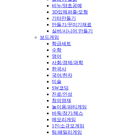
비누/양초공예
3D입체퍼즐/모형
기타만들기
만들기/꾸미기재료
실버/시니어 만들기
보드게임
학급세트
수학
영어
사회/경제/과학
한국사
국어/한자
미술
SW코딩
진로/인성
창의영재
놀이용/파티게임
바둑/장기/체스
메모리게임
1인/소규모게임
팀/패밀리게임