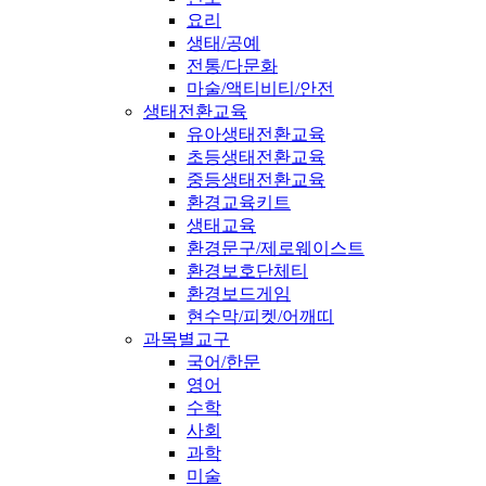
요리
생태/공예
전통/다문화
마술/액티비티/안전
생태전환교육
유아생태전환교육
초등생태전환교육
중등생태전환교육
환경교육키트
생태교육
환경문구/제로웨이스트
환경보호단체티
환경보드게임
현수막/피켓/어깨띠
과목별교구
국어/한문
영어
수학
사회
과학
미술