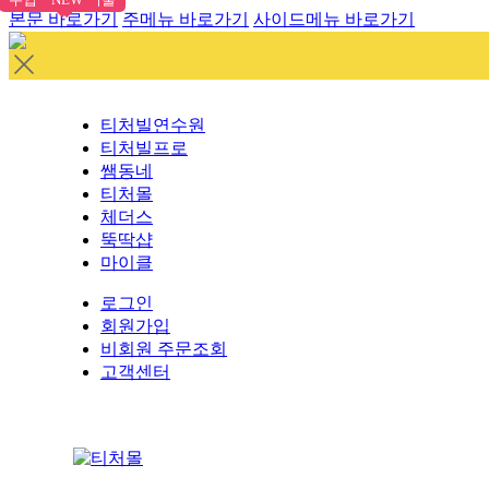
본문 바로가기
주메뉴 바로가기
사이드메뉴 바로가기
티처빌연수원
티처빌프로
쌤동네
티처몰
체더스
뚝딱샵
마이클
로그인
회원가입
비회원 주문조회
고객센터