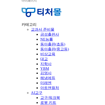
마이페이지
카테고리
교과서 준비물
금성출판사
NE능률
동아출판(초등)
동아출판(중고등)
비상교육
대교
지학사
YBM
김영사
해냄에듀
미래엔
아트앤컬처
AI교구
교구/워크북
로봇 키트