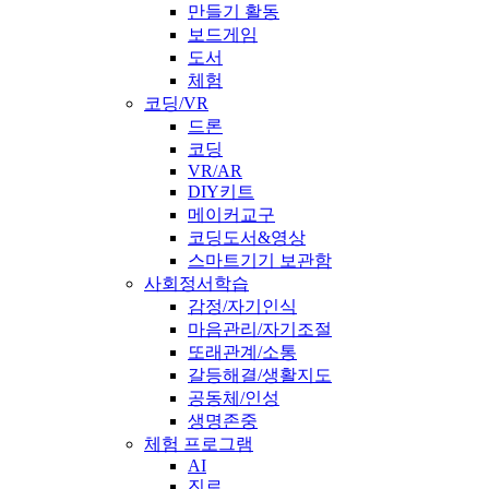
만들기 활동
보드게임
도서
체험
코딩/VR
드론
코딩
VR/AR
DIY키트
메이커교구
코딩도서&영상
스마트기기 보관함
사회정서학습
감정/자기인식
마음관리/자기조절
또래관계/소통
갈등해결/생활지도
공동체/인성
생명존중
체험 프로그램
AI
진로