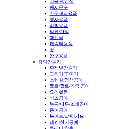
식음료/간식
팬시문구
주문제작용품
행사용품
리빙용품
의류/가방
쌤선물
캐릭터용품
꽃
완구용품
창의만들기
주제별만들기
그리기/꾸미기
스텐실/염색공예
펠트/퀼트/가죽 공예
요리활동
비즈공예
누름/나무/조개공예
종이공예
북아트/달력/카드
냅킨/한지공예
클레이/찰흙