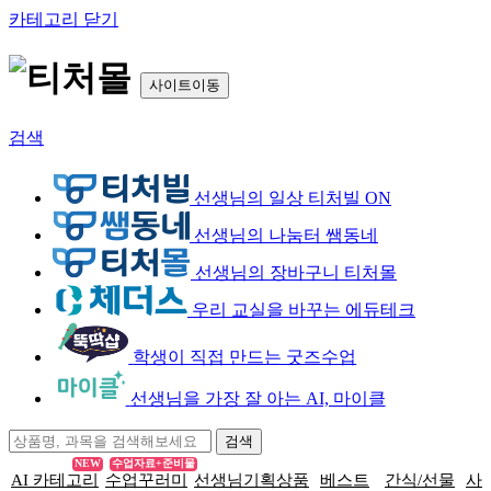
카테고리 닫기
사이트이동
검색
선생님의 일상 티처빌 ON
선생님의 나눔터 쌤동네
선생님의 장바구니 티처몰
우리 교실을 바꾸는 에듀테크
학생이 직접 만드는 굿즈수업
선생님을 가장 잘 아는 AI, 마이클
NEW
수업자료+준비물
AI 카테고리
수업꾸러미
선생님기획상품
베스트
간식/선물
사