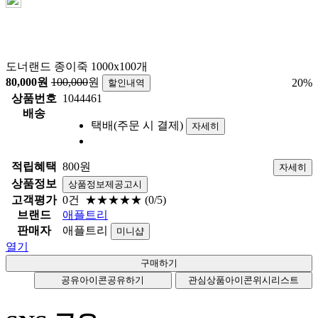
도너랜드 종이죽 1000x100개
80,000
원
100,000
원
20
%
할인내역
상품번호
1044461
배송
택배(주문 시 결제)
자세히
적립혜택
800원
자세히
상품정보
상품정보제공고시
고객평가
0건
★★★★★
(0/5)
브랜드
애플트리
판매자
애플트리
미니샵
열기
공유아이콘
공유하기
관심상품아이콘
위시리스트