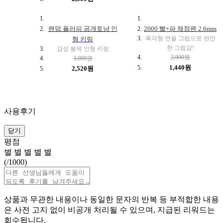
랜덤 플러피 곰개토냥 인
2000 빨+파 채점펜 2.6mm
육각형 연필 그립으로 편안
형 키링
한 그립감!
감성 봉제 인형 키링
2,000원
3,000원
1,440원
2,520원
사용후기
닫기
평점
별
별
별
별
별
(
/1000)
상품과 무관한 내용이나 동일한 문자의 반복 등 부적합한 내용
은 사전 고지 없이 비공개 처리될 수 있으며, 지급된 리워드는
회수됩니다.