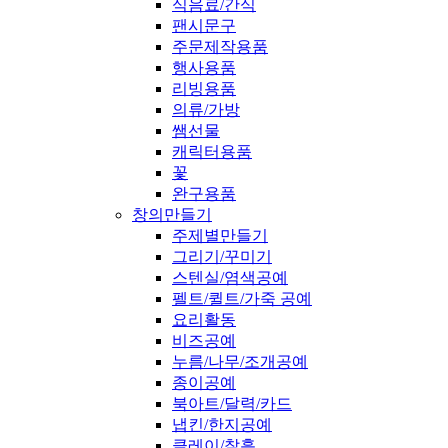
식음료/간식
팬시문구
주문제작용품
행사용품
리빙용품
의류/가방
쌤선물
캐릭터용품
꽃
완구용품
창의만들기
주제별만들기
그리기/꾸미기
스텐실/염색공예
펠트/퀼트/가죽 공예
요리활동
비즈공예
누름/나무/조개공예
종이공예
북아트/달력/카드
냅킨/한지공예
클레이/찰흙