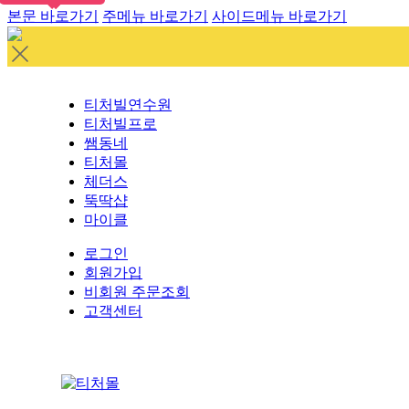
본문 바로가기
주메뉴 바로가기
사이드메뉴 바로가기
티처빌연수원
티처빌프로
쌤동네
티처몰
체더스
뚝딱샵
마이클
로그인
회원가입
비회원 주문조회
고객센터