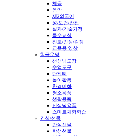
체육
음악
제2외국어
성/보건/안전
실과/기술가정
특수교실
진로/인성/감정
교육용 영상
학급운영
선생님도장
수업도구
단체티
놀이활동
환경미화
청소용품
생활용품
선생님용품
스마트체험학습
간식/선물
간식선물
학생선물