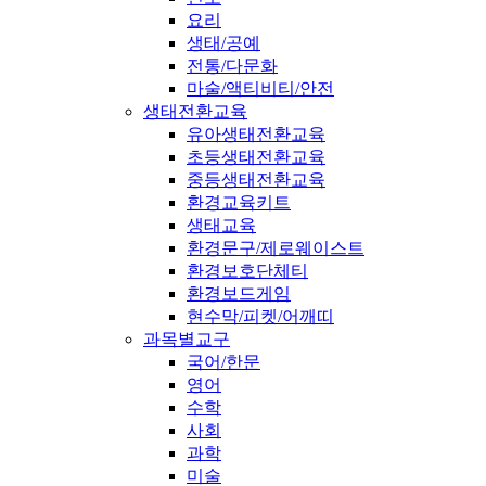
요리
생태/공예
전통/다문화
마술/액티비티/안전
생태전환교육
유아생태전환교육
초등생태전환교육
중등생태전환교육
환경교육키트
생태교육
환경문구/제로웨이스트
환경보호단체티
환경보드게임
현수막/피켓/어깨띠
과목별교구
국어/한문
영어
수학
사회
과학
미술