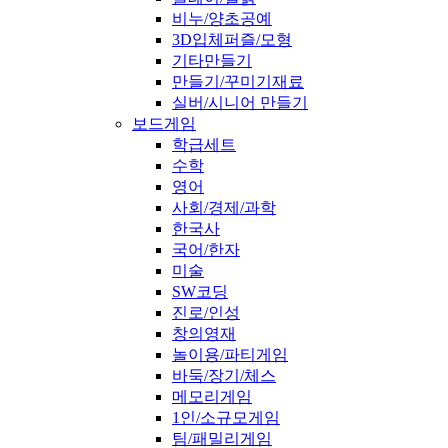
비누/양초공예
3D입체퍼즐/모형
기타만들기
만들기/꾸미기재료
실버/시니어 만들기
보드게임
학급세트
수학
영어
사회/경제/과학
한국사
국어/한자
미술
SW코딩
진로/인성
창의영재
놀이용/파티게임
바둑/장기/체스
메모리게임
1인/소규모게임
팀/패밀리게임