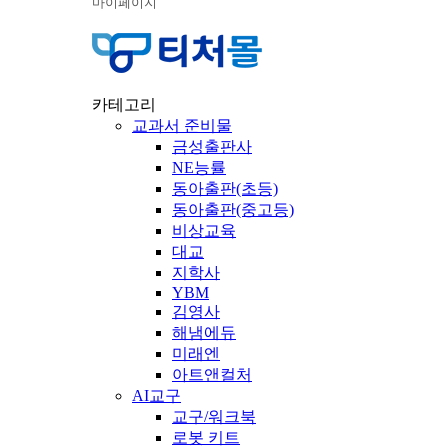
마이페이지
카테고리
교과서 준비물
금성출판사
NE능률
동아출판(초등)
동아출판(중고등)
비상교육
대교
지학사
YBM
김영사
해냄에듀
미래엔
아트앤컬처
AI교구
교구/워크북
로봇 키트