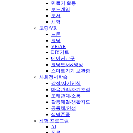
만들기 활동
보드게임
도서
체험
코딩/VR
드론
코딩
VR/AR
DIY키트
메이커교구
코딩도서&영상
스마트기기 보관함
사회정서학습
감정/자기인식
마음관리/자기조절
또래관계/소통
갈등해결/생활지도
공동체/인성
생명존중
체험 프로그램
AI
진로