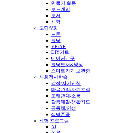
만들기 활동
보드게임
도서
체험
코딩/VR
드론
코딩
VR/AR
DIY키트
메이커교구
코딩도서&영상
스마트기기 보관함
사회정서학습
감정/자기인식
마음관리/자기조절
또래관계/소통
갈등해결/생활지도
공동체/인성
생명존중
체험 프로그램
AI
진로