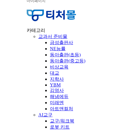
마이페이지
카테고리
교과서 준비물
금성출판사
NE능률
동아출판(초등)
동아출판(중고등)
비상교육
대교
지학사
YBM
김영사
해냄에듀
미래엔
아트앤컬처
AI교구
교구/워크북
로봇 키트