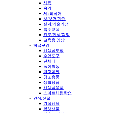
체육
음악
제2외국어
성/보건/안전
실과/기술가정
특수교실
진로/인성/감정
교육용 영상
학급운영
선생님도장
수업도구
단체티
놀이활동
환경미화
청소용품
생활용품
선생님용품
스마트체험학습
간식/선물
간식선물
학생선물