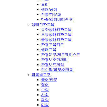
요리
생태/공예
전통/다문화
마술/액티비티/안전
생태전환교육
유아생태전환교육
초등생태전환교육
중등생태전환교육
환경교육키트
생태교육
환경문구/제로웨이스트
환경보호단체티
환경보드게임
현수막/피켓/어깨띠
과목별교구
국어/한문
영어
수학
사회
과학
미술