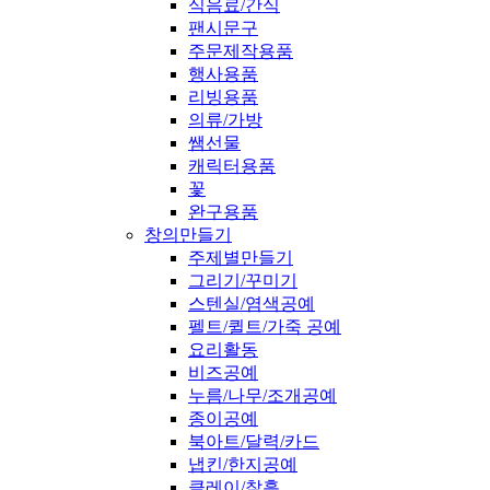
식음료/간식
팬시문구
주문제작용품
행사용품
리빙용품
의류/가방
쌤선물
캐릭터용품
꽃
완구용품
창의만들기
주제별만들기
그리기/꾸미기
스텐실/염색공예
펠트/퀼트/가죽 공예
요리활동
비즈공예
누름/나무/조개공예
종이공예
북아트/달력/카드
냅킨/한지공예
클레이/찰흙