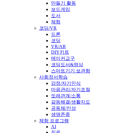
만들기 활동
보드게임
도서
체험
코딩/VR
드론
코딩
VR/AR
DIY키트
메이커교구
코딩도서&영상
스마트기기 보관함
사회정서학습
감정/자기인식
마음관리/자기조절
또래관계/소통
갈등해결/생활지도
공동체/인성
생명존중
체험 프로그램
AI
진로