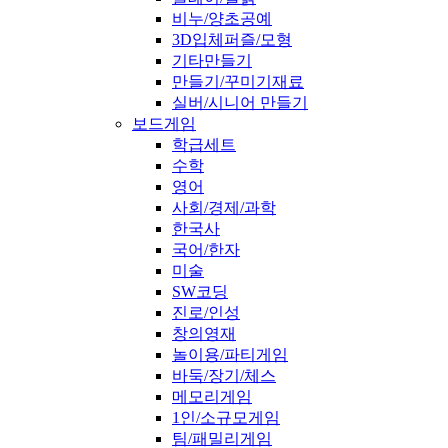
비누/양초공예
3D입체퍼즐/모형
기타만들기
만들기/꾸미기재료
실버/시니어 만들기
보드게임
학급세트
수학
영어
사회/경제/과학
한국사
국어/한자
미술
SW코딩
진로/인성
창의영재
놀이용/파티게임
바둑/장기/체스
메모리게임
1인/소규모게임
팀/패밀리게임