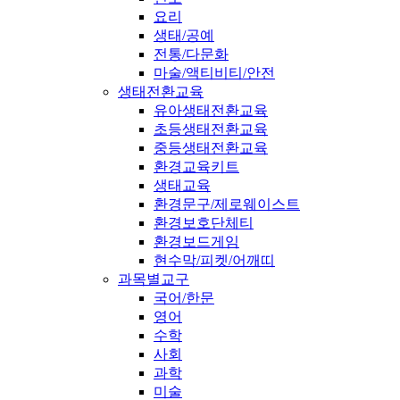
요리
생태/공예
전통/다문화
마술/액티비티/안전
생태전환교육
유아생태전환교육
초등생태전환교육
중등생태전환교육
환경교육키트
생태교육
환경문구/제로웨이스트
환경보호단체티
환경보드게임
현수막/피켓/어깨띠
과목별교구
국어/한문
영어
수학
사회
과학
미술