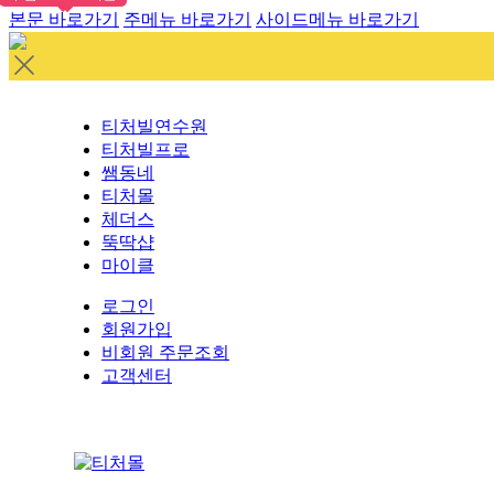
본문 바로가기
주메뉴 바로가기
사이드메뉴 바로가기
티처빌연수원
티처빌프로
쌤동네
티처몰
체더스
뚝딱샵
마이클
로그인
회원가입
비회원 주문조회
고객센터