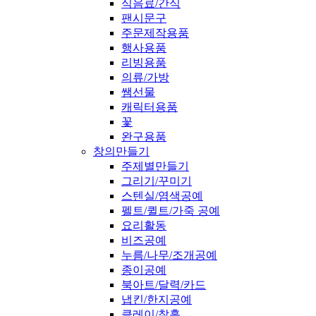
식음료/간식
팬시문구
주문제작용품
행사용품
리빙용품
의류/가방
쌤선물
캐릭터용품
꽃
완구용품
창의만들기
주제별만들기
그리기/꾸미기
스텐실/염색공예
펠트/퀼트/가죽 공예
요리활동
비즈공예
누름/나무/조개공예
종이공예
북아트/달력/카드
냅킨/한지공예
클레이/찰흙