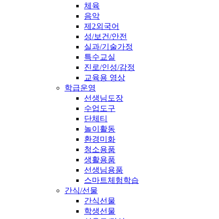
체육
음악
제2외국어
성/보건/안전
실과/기술가정
특수교실
진로/인성/감정
교육용 영상
학급운영
선생님도장
수업도구
단체티
놀이활동
환경미화
청소용품
생활용품
선생님용품
스마트체험학습
간식/선물
간식선물
학생선물