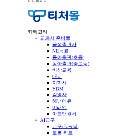
마이페이지
카테고리
교과서 준비물
금성출판사
NE능률
동아출판(초등)
동아출판(중고등)
비상교육
대교
지학사
YBM
김영사
해냄에듀
미래엔
아트앤컬처
AI교구
교구/워크북
로봇 키트