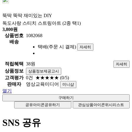
뚝딱 뚝딱 재미있는 DIY
독도사랑 스티치 스트링아트 (2종 택1)
3,800
원
상품번호
1082068
배송
택배(주문 시 결제)
자세히
적립혜택
38원
자세히
상품정보
상품정보제공고시
고객평가
0건
★★★★★
(0/5)
판매자
영상교육미디어
미니샵
열기
공유아이콘
공유하기
관심상품아이콘
위시리스트
SNS 공유