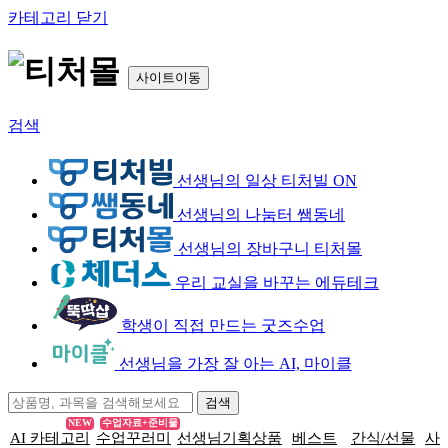
카테고리 닫기
사이트이동
검색
선생님의 일상 티처빌 ON
선생님의 나눔터 쌤동네
선생님의 장바구니 티처몰
우리 교실을 바꾸는 에듀테크
학생이 직접 만드는 굿즈수업
선생님을 가장 잘 아는 AI, 마이클
NEW
수업자료+준비물
AI 카테고리
수업꾸러미
선생님기획상품
베스트
간식/선물
사