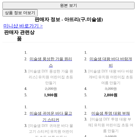
원본 보기
상품 정보 더보기
판매자 정보 - 아뜨리(구.미술샘)
미니샵 바로가기 >
판매자 관련상
품
미술샘 풍성한 가을 원리
미술샘 대왕 바다 바람개
스
비
[미술샘 DIY 풍성한 가을 원
[미술샘 DIY 대왕 바다 바람
리스] 유치원 어린이집 초등
개비] 유치원 어린이집 초등
만들기
여름 만들기
2,200원
3,200원
1,900원
2,800원
미술샘 귀여운 바다 물고
미술샘 투명 대왕 부채
[미술샘 DIY 투명 대왕 부
기 스티커
채] 유치원 어린이집 초등 여
[미술샘 DIY 귀여운 바다 물
름 만들기
고기 스티커] 유치원 어린이
2,100원