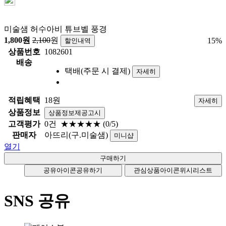
미술샘 허수아비 튜브벨 풍경
1,800
원
2,100
원
15
%
할인내역
상품번호
1082601
배송
택배(주문 시 결제)
자세히
적립혜택
18원
자세히
상품정보
상품정보제공고시
고객평가
0건
★★★★★
(0/5)
판매자
아뜨리(구.미술샘)
미니샵
열기
공유아이콘
공유하기
관심상품아이콘
위시리스트
SNS 공유