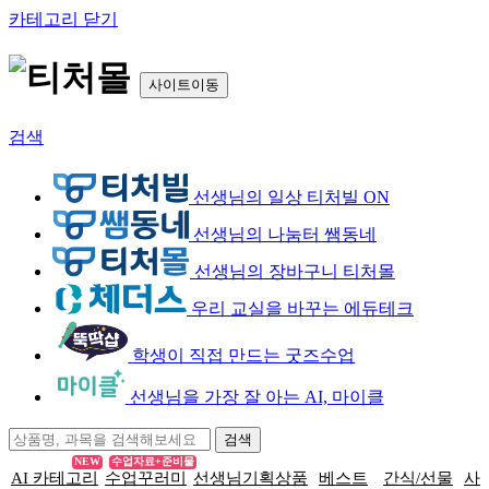
카테고리 닫기
사이트이동
검색
선생님의 일상 티처빌 ON
선생님의 나눔터 쌤동네
선생님의 장바구니 티처몰
우리 교실을 바꾸는 에듀테크
학생이 직접 만드는 굿즈수업
선생님을 가장 잘 아는 AI, 마이클
NEW
수업자료+준비물
AI 카테고리
수업꾸러미
선생님기획상품
베스트
간식/선물
사