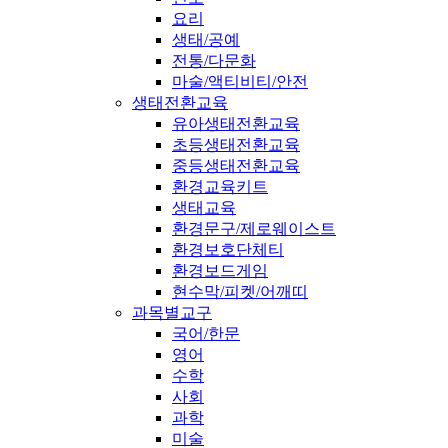
요리
생태/공예
전통/다문화
마술/액티비티/안전
생태전환교육
유아생태전환교육
초등생태전환교육
중등생태전환교육
환경교육키트
생태교육
환경문구/제로웨이스트
환경보호단체티
환경보드게임
현수막/피켓/어깨띠
과목별교구
국어/한문
영어
수학
사회
과학
미술