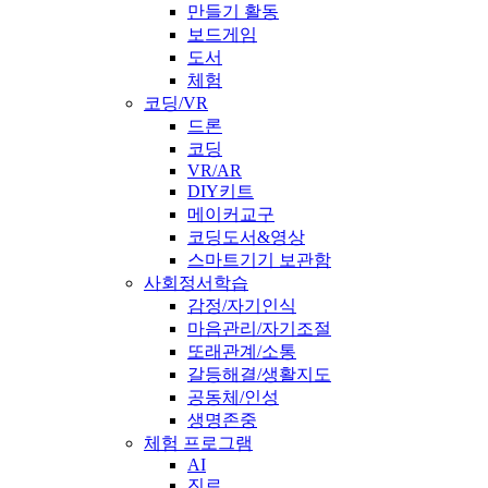
만들기 활동
보드게임
도서
체험
코딩/VR
드론
코딩
VR/AR
DIY키트
메이커교구
코딩도서&영상
스마트기기 보관함
사회정서학습
감정/자기인식
마음관리/자기조절
또래관계/소통
갈등해결/생활지도
공동체/인성
생명존중
체험 프로그램
AI
진로