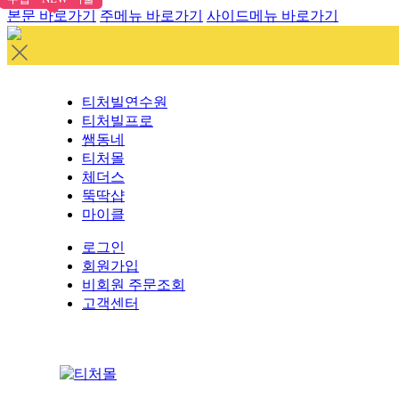
본문 바로가기
주메뉴 바로가기
사이드메뉴 바로가기
티처빌연수원
티처빌프로
쌤동네
티처몰
체더스
뚝딱샵
마이클
로그인
회원가입
비회원 주문조회
고객센터