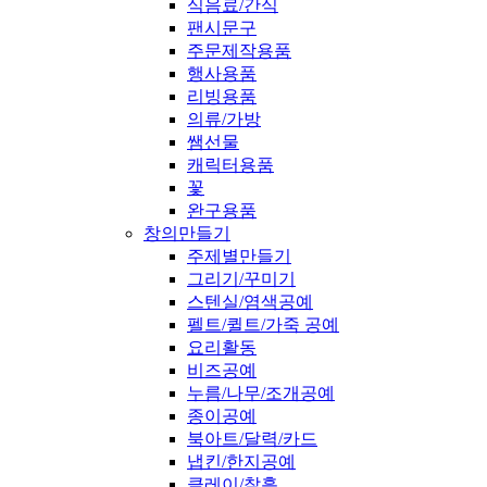
식음료/간식
팬시문구
주문제작용품
행사용품
리빙용품
의류/가방
쌤선물
캐릭터용품
꽃
완구용품
창의만들기
주제별만들기
그리기/꾸미기
스텐실/염색공예
펠트/퀼트/가죽 공예
요리활동
비즈공예
누름/나무/조개공예
종이공예
북아트/달력/카드
냅킨/한지공예
클레이/찰흙