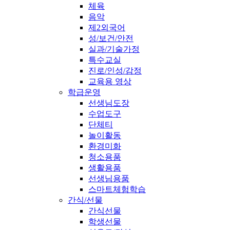
체육
음악
제2외국어
성/보건/안전
실과/기술가정
특수교실
진로/인성/감정
교육용 영상
학급운영
선생님도장
수업도구
단체티
놀이활동
환경미화
청소용품
생활용품
선생님용품
스마트체험학습
간식/선물
간식선물
학생선물