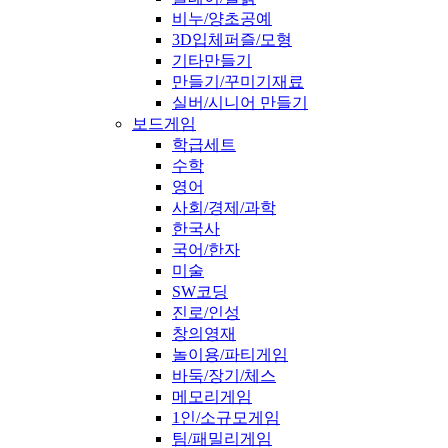
비누/양초공예
3D입체퍼즐/모형
기타만들기
만들기/꾸미기재료
실버/시니어 만들기
보드게임
학급세트
수학
영어
사회/경제/과학
한국사
국어/한자
미술
SW코딩
진로/인성
창의영재
놀이용/파티게임
바둑/장기/체스
메모리게임
1인/소규모게임
팀/패밀리게임