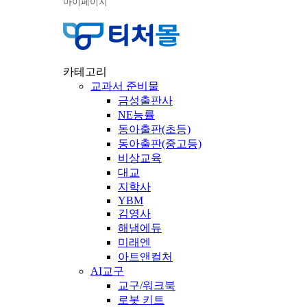
마이페이지
카테고리
교과서 준비물
금성출판사
NE능률
동아출판(초등)
동아출판(중고등)
비상교육
대교
지학사
YBM
김영사
해냄에듀
미래엔
아트앤컬처
AI교구
교구/워크북
로봇 키트