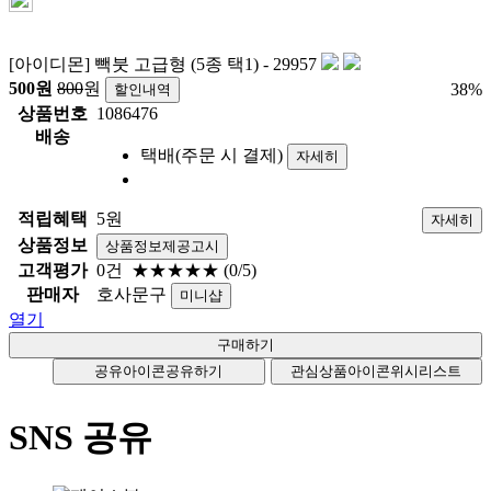
[아이디몬] 빽붓 고급형 (5종 택1) - 29957
500
원
800
원
38
%
할인내역
상품번호
1086476
배송
택배(주문 시 결제)
자세히
적립혜택
5원
자세히
상품정보
상품정보제공고시
고객평가
0건
★★★★★
(0/5)
판매자
호사문구
미니샵
열기
공유아이콘
공유하기
관심상품아이콘
위시리스트
SNS 공유