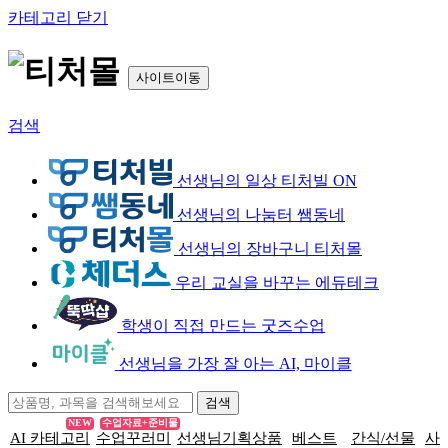
카테고리 닫기
사이트이동
검색
선생님의 일상 티처빌 ON
선생님의 나눔터 쌤동네
선생님의 장바구니 티처몰
우리 교실을 바꾸는 에듀테크
학생이 직접 만드는 굿즈수업
선생님을 가장 잘 아는 AI, 마이클
NEW
수업자료+준비물
AI 카테고리
수업꾸러미
선생님기획상품
베스트
간식/선물
사