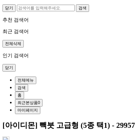
닫기
추천 검색어
최근 검색어
전체삭제
인기 검색어
닫기
전체메뉴
검색
홈
최근본상품
0
마이페이지
[아이디몬] 빽붓 고급형 (5종 택1) - 29957