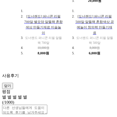
20,000원
[도너랜드] 퍼니콘 리필
[도너랜드] 퍼니콘 리필
700알 별모양 알뜰팩 혼합
500알 알뜰팩 혼합색상 공
색상 만들기재료 미술놀
예놀이 창의력 만들기재
이
료
도너랜드 퍼니콘 리필 알뜰
도너랜드 퍼니콘 리필 알뜰
팩 700알
팩 500알
10,000원
8,000원
8,000원
6,000원
사용후기
닫기
평점
별
별
별
별
별
(
/1000)