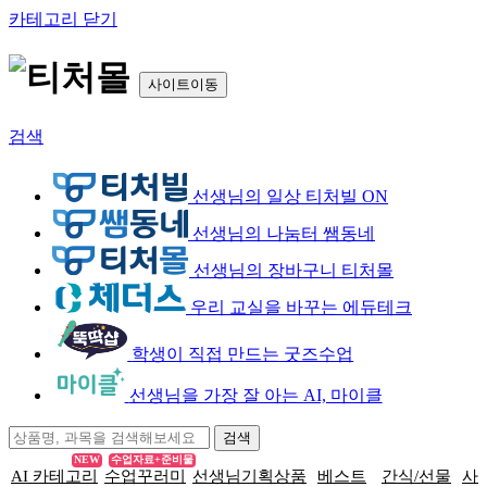
카테고리 닫기
사이트이동
검색
선생님의 일상 티처빌 ON
선생님의 나눔터 쌤동네
선생님의 장바구니 티처몰
우리 교실을 바꾸는 에듀테크
학생이 직접 만드는 굿즈수업
선생님을 가장 잘 아는 AI, 마이클
NEW
수업자료+준비물
AI 카테고리
수업꾸러미
선생님기획상품
베스트
간식/선물
사