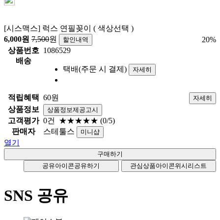
[시스맥스] 럭스 연필꽂이 ( 색상선택 )
6,000
원
7,500
원
20
%
할인내역
상품번호
1086529
배송
택배(주문 시 결제)
자세히
적립혜택
60원
자세히
상품정보
상품정보제공고시
고객평가
0건
★★★★★
(0/5)
판매자
스테툴스
미니샵
열기
공유아이콘
공유하기
관심상품아이콘
위시리스트
SNS 공유