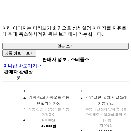
아래 이미지는 미리보기 화면으로 상세설명 이미지를 자유롭
게 확대 축소하시려면 원본 보기에서 가능합니다.
원본 보기
상품 정보 더보기
판매자 정보 - 스테툴스
미니샵 바로가기 >
판매자 관련상
품
[카파맥스] 카파오토 전동
[삼정크린] 입체 페달쓰레
연필깎이 자동
기통 8.8L
자동 진입과 상승하는 자동
뚜껑이 천천히 닫혀 충격을
연필깍이
완화해주는 댐퍼식 페달 쓰
60,000원
레기통
25,000원
45,000원