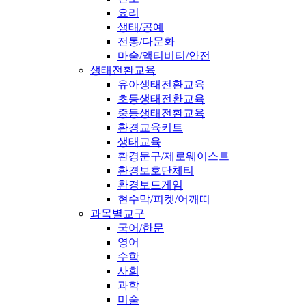
요리
생태/공예
전통/다문화
마술/액티비티/안전
생태전환교육
유아생태전환교육
초등생태전환교육
중등생태전환교육
환경교육키트
생태교육
환경문구/제로웨이스트
환경보호단체티
환경보드게임
현수막/피켓/어깨띠
과목별교구
국어/한문
영어
수학
사회
과학
미술