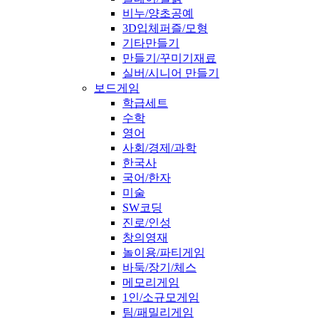
비누/양초공예
3D입체퍼즐/모형
기타만들기
만들기/꾸미기재료
실버/시니어 만들기
보드게임
학급세트
수학
영어
사회/경제/과학
한국사
국어/한자
미술
SW코딩
진로/인성
창의영재
놀이용/파티게임
바둑/장기/체스
메모리게임
1인/소규모게임
팀/패밀리게임