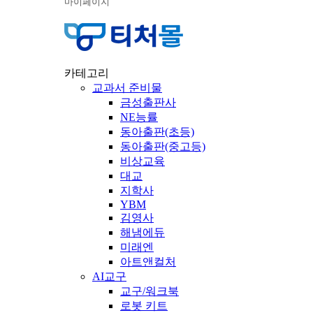
마이페이지
카테고리
교과서 준비물
금성출판사
NE능률
동아출판(초등)
동아출판(중고등)
비상교육
대교
지학사
YBM
김영사
해냄에듀
미래엔
아트앤컬처
AI교구
교구/워크북
로봇 키트