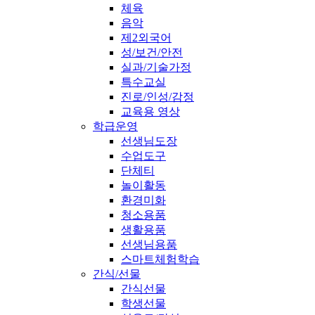
체육
음악
제2외국어
성/보건/안전
실과/기술가정
특수교실
진로/인성/감정
교육용 영상
학급운영
선생님도장
수업도구
단체티
놀이활동
환경미화
청소용품
생활용품
선생님용품
스마트체험학습
간식/선물
간식선물
학생선물