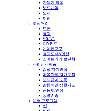
만들기 활동
보드게임
도서
체험
코딩/VR
드론
코딩
VR/AR
DIY키트
메이커교구
코딩도서&영상
스마트기기 보관함
사회정서학습
감정/자기인식
마음관리/자기조절
또래관계/소통
갈등해결/생활지도
공동체/인성
생명존중
체험 프로그램
AI
진로