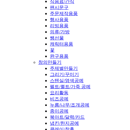
식음료/간식
팬시문구
주문제작용품
행사용품
리빙용품
의류/가방
쌤선물
캐릭터용품
꽃
완구용품
창의만들기
주제별만들기
그리기/꾸미기
스텐실/염색공예
펠트/퀼트/가죽 공예
요리활동
비즈공예
누름/나무/조개공예
종이공예
북아트/달력/카드
냅킨/한지공예
클레이/찰흙