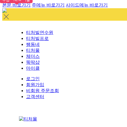
본문 바로가기
주메뉴 바로가기
사이드메뉴 바로가기
티처빌연수원
티처빌프로
쌤동네
티처몰
체더스
뚝딱샵
마이클
로그인
회원가입
비회원 주문조회
고객센터