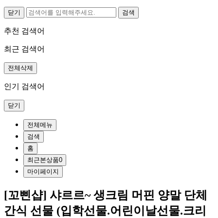
닫기
추천 검색어
최근 검색어
전체삭제
인기 검색어
닫기
전체메뉴
검색
홈
최근본상품
0
마이페이지
[꼬삔샵] 샤르르~ 생크림 머핀 양말 단체
간식 선물 (입학선물.어린이날선물.크리