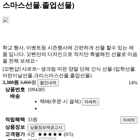
스마스선물.졸업선물)
학교 행사, 이벤트등 시즌행사에 간편하게 선물 할수 있는 제
품 입니다. 꼬삔만의 디자인으로 작지만 특별해진 선물로 마음
을 전해 보세요~
[꼬삔샵] 샤르르~ 생크림 머핀 양말 단체 간식 선물 (입학선물.
어린이날선물.크리스마스선물.졸업선물)
3,300
원
3,800
원
14
%
할인내역
상품번호
1094385
배송
택배(주문 시 결제)
자세히
적립혜택
33원
자세히
상품정보
상품정보제공고시
고객평가
0건
★★★★★
(0/5)