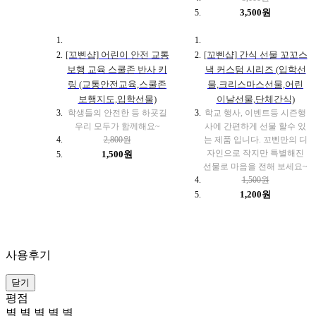
3,500원
[꼬삔샵] 어린이 안전 교통
[꼬삔샵] 간식 선물 꼬꼬스
보행 교육 스쿨존 반사 키
낵 커스텀 시리즈 (입학선
링 (교통안전교육,스쿨존
물,크리스마스선물,어린
보행지도,입학선물)
이날선물,단체간식)
학생들의 안전한 등 하굣길
학교 행사, 이벤트등 시즌행
우리 모두가 함께해요~
사에 간편하게 선물 할수 있
2,800원
는 제품 입니다. 꼬삔만의 디
자인으로 작지만 특별해진
1,500원
선물로 마음을 전해 보세요~
1,500원
1,200원
사용후기
닫기
평점
별
별
별
별
별