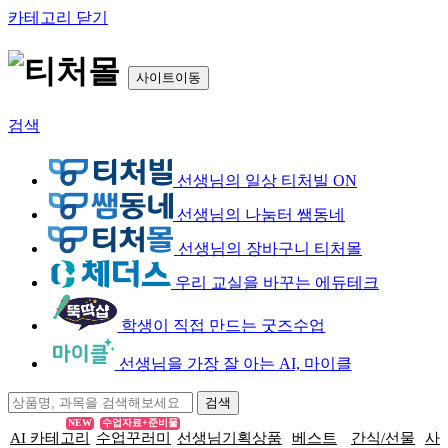
카테고리 닫기
사이트이동
검색
선생님의 일상 티처빌 ON
선생님의 나눔터 쌤동네
선생님의 장바구니 티처몰
우리 교실을 바꾸는 에듀테크
학생이 직접 만드는 굿즈수업
선생님을 가장 잘 아는 AI, 마이클
NEW
수업자료+준비물
AI 카테고리
수업꾸러미
선생님기획상품
베스트
간식/선물
사