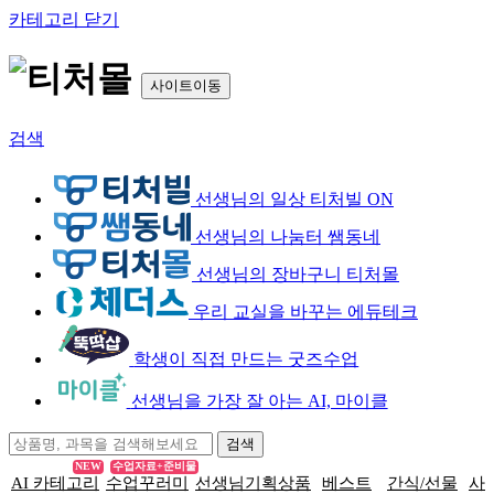
카테고리 닫기
사이트이동
검색
선생님의 일상 티처빌 ON
선생님의 나눔터 쌤동네
선생님의 장바구니 티처몰
우리 교실을 바꾸는 에듀테크
학생이 직접 만드는 굿즈수업
선생님을 가장 잘 아는 AI, 마이클
NEW
수업자료+준비물
AI 카테고리
수업꾸러미
선생님기획상품
베스트
간식/선물
사