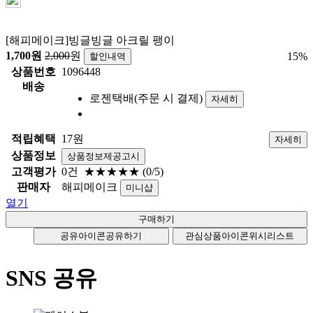
[해피메이크]빙글빙글 아크릴 팽이
1,700
원
2,000
원
15
%
할인내역
상품번호
1096448
배송
로젠택배(주문 시 결제)
자세히
적립혜택
17원
자세히
상품정보
상품정보제공고시
고객평가
0건
★★★★★
(0/5)
판매자
해피메이크
미니샵
열기
공유아이콘
공유하기
관심상품아이콘
위시리스트
SNS 공유