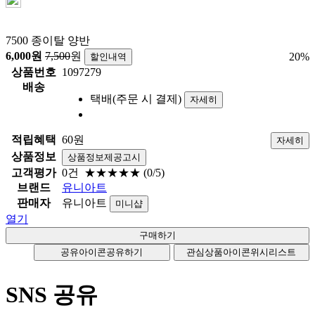
7500 종이탈 양반
6,000
원
7,500
원
20
%
할인내역
상품번호
1097279
배송
택배(주문 시 결제)
자세히
적립혜택
60원
자세히
상품정보
상품정보제공고시
고객평가
0건
★★★★★
(0/5)
브랜드
유니아트
판매자
유니아트
미니샵
열기
공유아이콘
공유하기
관심상품아이콘
위시리스트
SNS 공유