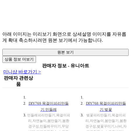
아래 이미지는 미리보기 화면으로 상세설명 이미지를 자유롭
게 확대 축소하시려면 원본 보기에서 가능합니다.
원본 보기
상품 정보 더보기
판매자 정보 - 유니아트
미니샵 바로가기 >
판매자 관련상
품
DIY769 목걸이피리만들
DIY768 목걸이피리만들
기 민들레
기 벚꽃
민들레피리만들기,목걸이피
벚꽃피리만들기,목걸이피
리,자연놀이,봄만들기,봄환
리,자연놀이,봄만들기,봄환
경구성,민들레꾸미기,무당
경구성,벚꽃꾸미기,나비,자