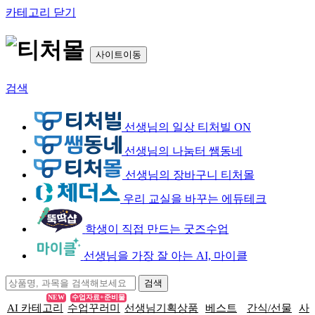
카테고리 닫기
사이트이동
검색
선생님의 일상 티처빌 ON
선생님의 나눔터 쌤동네
선생님의 장바구니 티처몰
우리 교실을 바꾸는 에듀테크
학생이 직접 만드는 굿즈수업
선생님을 가장 잘 아는 AI, 마이클
NEW
수업자료+준비물
AI 카테고리
수업꾸러미
선생님기획상품
베스트
간식/선물
사