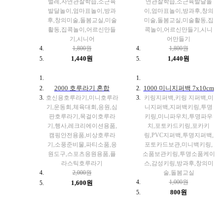
벌레,자연관찰학습,소근육
연관찰학습,소근육발달놀
발달놀이,엄마표놀이,방과
이,엄마표놀이,방과후,창의
후,창의미술,돌봄교실,미술
미술,돌봄교실,미술활동,집
활동,집콕놀이,어르신만들
콕놀이,어르신만들기,시니
기,시니어
어만들기
1,800원
1,800원
1,440원
1,440원
2000 호루라기 혼합
1000 미니지퍼백 7x10cm
호신용호루라기,미니호루라
키링지퍼백,키링 지퍼백,미
기,운동회,체육대회,응원,심
니지퍼백,지퍼백키링,투명
판호루라기,목걸이호루라
키링,미니파우치,투명파우
기,행사,레크리에이션용품,
치,포토카드키링,포카키
캠핑안전용품,비상호루라
링,PVC지퍼백,투명지퍼백,
기,소풍준비물,파티소품,응
포토카드보관,미니백키링,
원도구,스포츠응원용품,플
소품보관키링,투명소품케이
라스틱호루라기
스,감성키링,방과후,창의미
2,000원
술,돌봄교실
1,000원
1,600원
800원