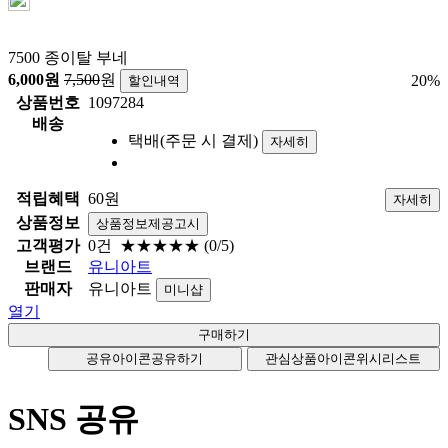
7500 종이탈 부네
6,000
원
7,500
원
20
%
할인내역
상품번호
1097284
배송
택배(주문 시 결제)
자세히
적립혜택
60원
자세히
상품정보
상품정보제공고시
고객평가
0건
★★★★★
(0/5)
브랜드
유니아트
판매자
유니아트
미니샵
열기
공유아이콘
공유하기
관심상품아이콘
위시리스트
SNS 공유