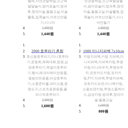
벌레,자연관찰학습,소근육
연관찰학습,소근육발달놀
발달놀이,엄마표놀이,방과
이,엄마표놀이,방과후,창의
후,창의미술,돌봄교실,미술
미술,돌봄교실,미술활동,집
활동,집콕놀이,어르신만들
콕놀이,어르신만들기,시니
기,시니어
어만들기
1,800원
1,800원
1,440원
1,440원
2000 호루라기 혼합
1000 미니지퍼백 7x10cm
호신용호루라기,미니호루라
키링지퍼백,키링 지퍼백,미
기,운동회,체육대회,응원,심
니지퍼백,지퍼백키링,투명
판호루라기,목걸이호루라
키링,미니파우치,투명파우
기,행사,레크리에이션용품,
치,포토카드키링,포카키
캠핑안전용품,비상호루라
링,PVC지퍼백,투명지퍼백,
기,소풍준비물,파티소품,응
포토카드보관,미니백키링,
원도구,스포츠응원용품,플
소품보관키링,투명소품케이
라스틱호루라기
스,감성키링,방과후,창의미
2,000원
술,돌봄교실
1,000원
1,600원
800원