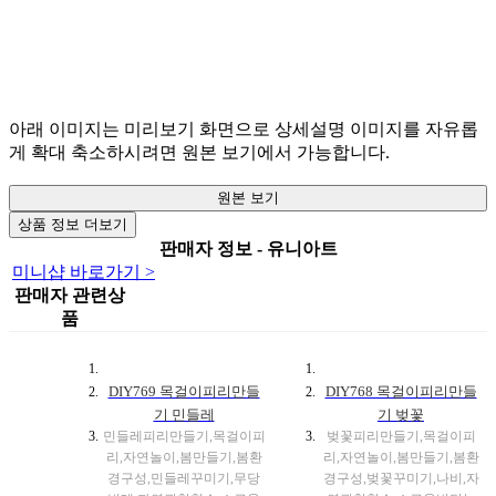
아래 이미지는 미리보기 화면으로 상세설명 이미지를 자유롭
게 확대 축소하시려면 원본 보기에서 가능합니다.
원본 보기
상품 정보 더보기
판매자 정보 - 유니아트
미니샵 바로가기 >
판매자 관련상
품
DIY769 목걸이피리만들
DIY768 목걸이피리만들
기 민들레
기 벚꽃
민들레피리만들기,목걸이피
벚꽃피리만들기,목걸이피
리,자연놀이,봄만들기,봄환
리,자연놀이,봄만들기,봄환
경구성,민들레꾸미기,무당
경구성,벚꽃꾸미기,나비,자