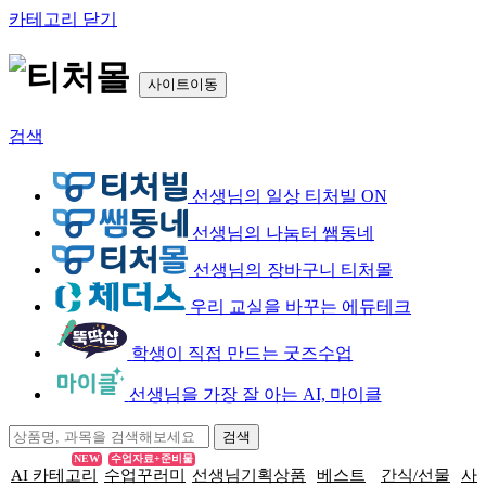
카테고리 닫기
사이트이동
검색
선생님의 일상 티처빌 ON
선생님의 나눔터 쌤동네
선생님의 장바구니 티처몰
우리 교실을 바꾸는 에듀테크
학생이 직접 만드는 굿즈수업
선생님을 가장 잘 아는 AI, 마이클
NEW
수업자료+준비물
AI 카테고리
수업꾸러미
선생님기획상품
베스트
간식/선물
사