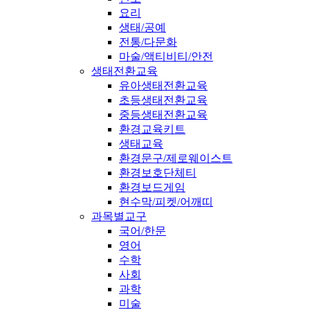
요리
생태/공예
전통/다문화
마술/액티비티/안전
생태전환교육
유아생태전환교육
초등생태전환교육
중등생태전환교육
환경교육키트
생태교육
환경문구/제로웨이스트
환경보호단체티
환경보드게임
현수막/피켓/어깨띠
과목별교구
국어/한문
영어
수학
사회
과학
미술