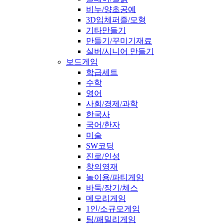
비누/양초공예
3D입체퍼즐/모형
기타만들기
만들기/꾸미기재료
실버/시니어 만들기
보드게임
학급세트
수학
영어
사회/경제/과학
한국사
국어/한자
미술
SW코딩
진로/인성
창의영재
놀이용/파티게임
바둑/장기/체스
메모리게임
1인/소규모게임
팀/패밀리게임