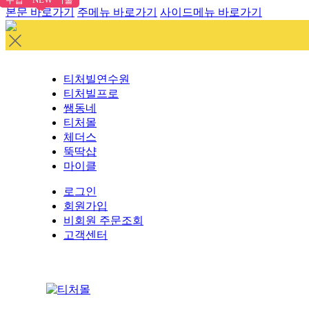
본문 바로가기
주메뉴 바로가기
사이드메뉴 바로가기
티처빌연수원
티처빌프로
쌤동네
티처몰
체더스
뚝딱샵
마이클
로그인
회원가입
비회원 주문조회
고객센터