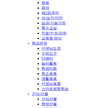
체육
음악
제2외국어
성/보건/안전
실과/기술가정
특수교실
진로/인성/감정
교육용 영상
학급운영
선생님도장
수업도구
단체티
놀이활동
환경미화
청소용품
생활용품
선생님용품
스마트체험학습
간식/선물
간식선물
학생선물