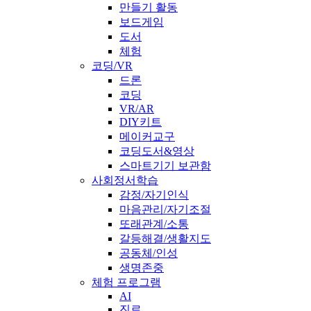
만들기 활동
보드게임
도서
체험
코딩/VR
드론
코딩
VR/AR
DIY키트
메이커교구
코딩도서&영상
스마트기기 보관함
사회정서학습
감정/자기인식
마음관리/자기조절
또래관계/소통
갈등해결/생활지도
공동체/인성
생명존중
체험 프로그램
AI
진로