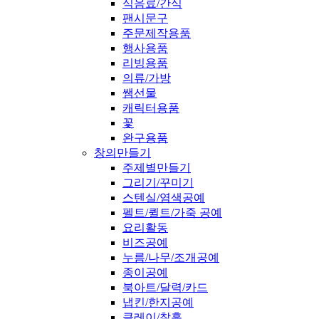
식음료/간식
팬시문구
주문제작용품
행사용품
리빙용품
의류/가방
쌤선물
캐릭터용품
꽃
완구용품
창의만들기
주제별만들기
그리기/꾸미기
스텐실/염색공예
펠트/퀼트/가죽 공예
요리활동
비즈공예
누름/나무/조개공예
종이공예
북아트/달력/카드
냅킨/한지공예
클레이/찰흙