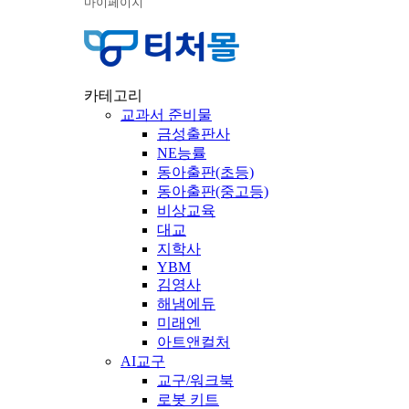
마이페이지
카테고리
교과서 준비물
금성출판사
NE능률
동아출판(초등)
동아출판(중고등)
비상교육
대교
지학사
YBM
김영사
해냄에듀
미래엔
아트앤컬처
AI교구
교구/워크북
로봇 키트