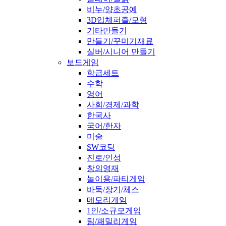
비누/양초공예
3D입체퍼즐/모형
기타만들기
만들기/꾸미기재료
실버/시니어 만들기
보드게임
학급세트
수학
영어
사회/경제/과학
한국사
국어/한자
미술
SW코딩
진로/인성
창의영재
놀이용/파티게임
바둑/장기/체스
메모리게임
1인/소규모게임
팀/패밀리게임