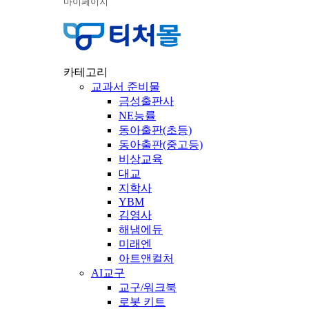
마이페이지
카테고리
교과서 준비물
금성출판사
NE능률
동아출판(초등)
동아출판(중고등)
비상교육
대교
지학사
YBM
김영사
해냄에듀
미래엔
아트앤컬처
AI교구
교구/워크북
로봇 키트