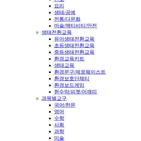
요리
생태/공예
전통/다문화
마술/액티비티/안전
생태전환교육
유아생태전환교육
초등생태전환교육
중등생태전환교육
환경교육키트
생태교육
환경문구/제로웨이스트
환경보호단체티
환경보드게임
현수막/피켓/어깨띠
과목별교구
국어/한문
영어
수학
사회
과학
미술