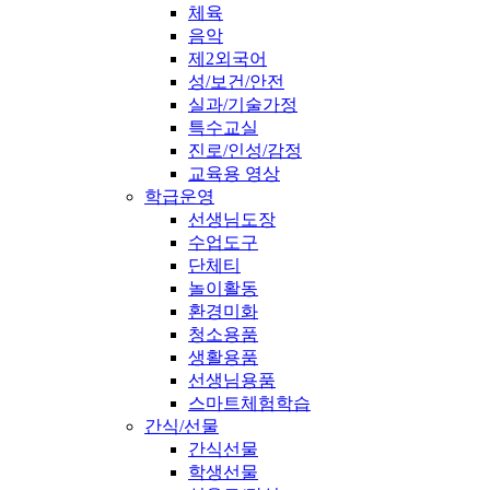
체육
음악
제2외국어
성/보건/안전
실과/기술가정
특수교실
진로/인성/감정
교육용 영상
학급운영
선생님도장
수업도구
단체티
놀이활동
환경미화
청소용품
생활용품
선생님용품
스마트체험학습
간식/선물
간식선물
학생선물