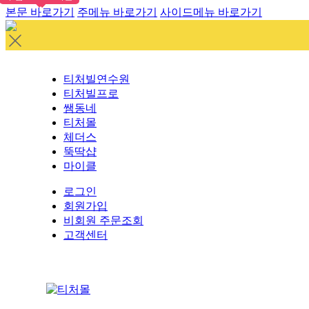
본문 바로가기
주메뉴 바로가기
사이드메뉴 바로가기
티처빌연수원
티처빌프로
쌤동네
티처몰
체더스
뚝딱샵
마이클
로그인
회원가입
비회원 주문조회
고객센터