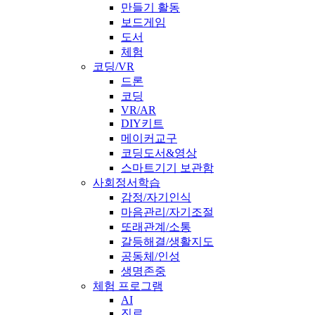
만들기 활동
보드게임
도서
체험
코딩/VR
드론
코딩
VR/AR
DIY키트
메이커교구
코딩도서&영상
스마트기기 보관함
사회정서학습
감정/자기인식
마음관리/자기조절
또래관계/소통
갈등해결/생활지도
공동체/인성
생명존중
체험 프로그램
AI
진로