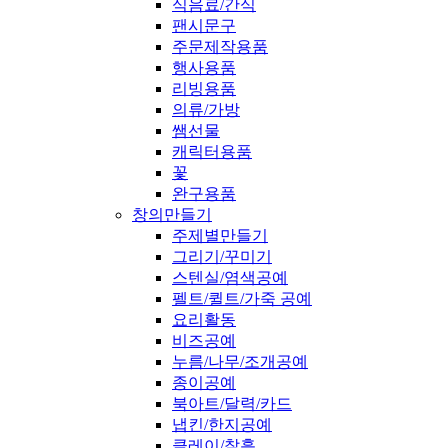
식음료/간식
팬시문구
주문제작용품
행사용품
리빙용품
의류/가방
쌤선물
캐릭터용품
꽃
완구용품
창의만들기
주제별만들기
그리기/꾸미기
스텐실/염색공예
펠트/퀼트/가죽 공예
요리활동
비즈공예
누름/나무/조개공예
종이공예
북아트/달력/카드
냅킨/한지공예
클레이/찰흙