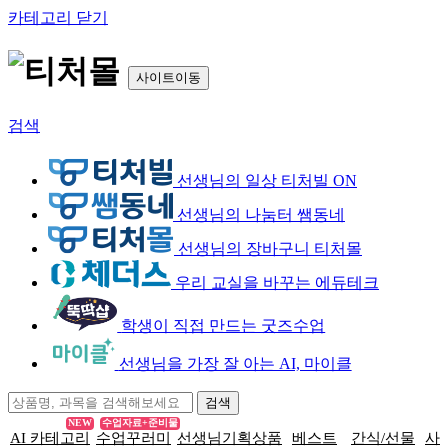
카테고리 닫기
사이트이동
검색
선생님의 일상 티처빌 ON
선생님의 나눔터 쌤동네
선생님의 장바구니 티처몰
우리 교실을 바꾸는 에듀테크
학생이 직접 만드는 굿즈수업
선생님을 가장 잘 아는 AI, 마이클
NEW
수업자료+준비물
AI 카테고리
수업꾸러미
선생님기획상품
베스트
간식/선물
사