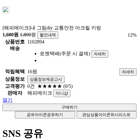
[해피메이크]내 그림diy 교통안전 아크릴 키링
1,600
원
1,800
원
12
%
할인내역
상품번호
1102894
배송
로젠택배(주문 시 결제)
자세히
적립혜택
16원
자세히
상품정보
상품정보제공고시
고객평가
0건
★★★★★
(0/5)
판매자
해피메이크
미니샵
열기
공유아이콘
공유하기
관심상품아이콘
위시리스트
SNS 공유