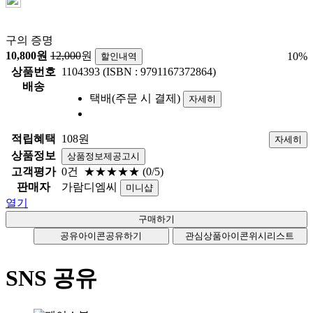
구의 증명
10,800
원
12,000
원
10
%
할인내역
상품번호
1104393 (ISBN : 9791167372864)
배송
택배(주문 시 결제)
자세히
적립혜택
108원
자세히
상품정보
상품정보제공고시
고객평가
0건
★★★★★
(0/5)
판매자
가람디엠씨
미니샵
열기
공유아이콘
공유하기
관심상품아이콘
위시리스트
SNS 공유