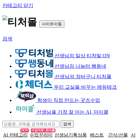
카테고리 닫기
사이트이동
검색
선생님의 일상 티처빌 ON
선생님의 나눔터 쌤동네
선생님의 장바구니 티처몰
우리 교실을 바꾸는 에듀테크
학생이 직접 만드는 굿즈수업
선생님을 가장 잘 아는 AI, 마이클
NEW
수업자료+준비물
AI 카테고리
수업꾸러미
선생님기획상품
베스트
간식/선물
사