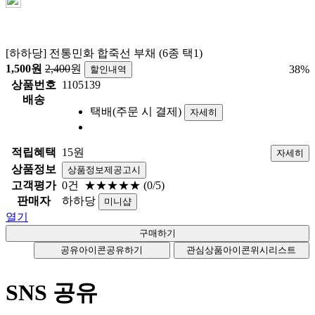
[하하당] 전통민화 합죽선 부채 (6종 택1)
1,500
원
2,400
원
38
%
할인내역
상품번호
1105139
배송
택배(주문 시 결제)
자세히
적립혜택
15원
자세히
상품정보
상품정보제공고시
고객평가
0건
★★★★★
(0/5)
판매자
하하당
미니샵
열기
공유아이콘
공유하기
관심상품아이콘
위시리스트
SNS 공유