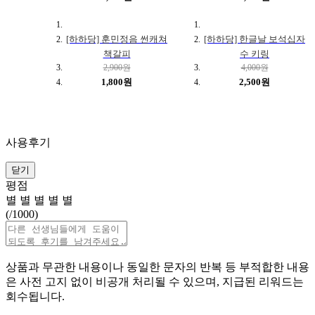
[하하당] 훈민정음 썬캐쳐
[하하당] 한글날 보석십자
책갈피
수 키링
2,900원
4,000원
1,800원
2,500원
사용후기
닫기
평점
별
별
별
별
별
(
/1000)
상품과 무관한 내용이나 동일한 문자의 반복 등 부적합한 내용
은 사전 고지 없이 비공개 처리될 수 있으며, 지급된 리워드는
회수됩니다.