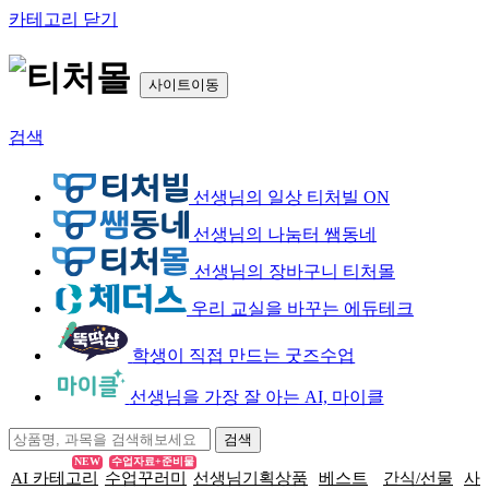
카테고리 닫기
사이트이동
검색
선생님의 일상 티처빌 ON
선생님의 나눔터 쌤동네
선생님의 장바구니 티처몰
우리 교실을 바꾸는 에듀테크
학생이 직접 만드는 굿즈수업
선생님을 가장 잘 아는 AI, 마이클
NEW
수업자료+준비물
AI 카테고리
수업꾸러미
선생님기획상품
베스트
간식/선물
사