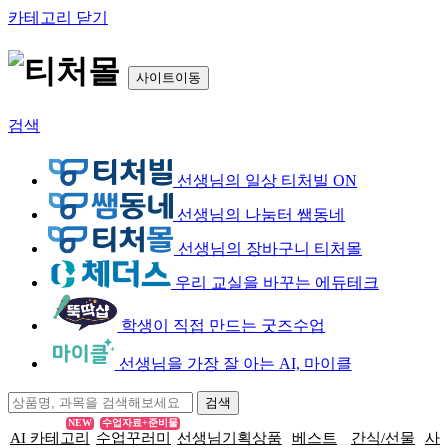
카테고리 닫기
사이트이동
검색
선생님의 일상 티처빌 ON
선생님의 나눔터 쌤동네
선생님의 장바구니 티처몰
우리 교실을 바꾸는 에듀테크
학생이 직접 만드는 굿즈수업
선생님을 가장 잘 아는 AI, 마이클
NEW
수업자료+준비물
AI 카테고리
수업꾸러미
선생님기획상품
베스트
간식/선물
사