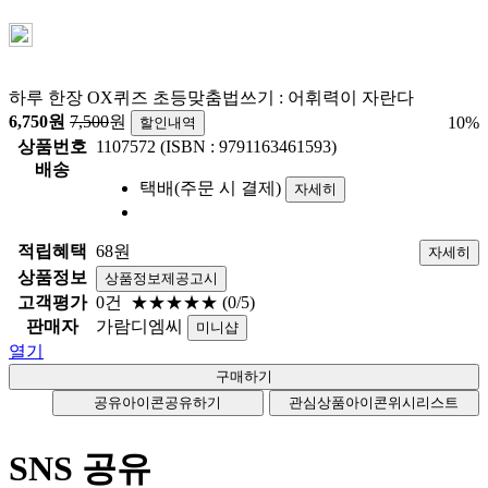
하루 한장 OX퀴즈 초등맞춤법쓰기 : 어휘력이 자란다
6,750
원
7,500
원
10
%
할인내역
상품번호
1107572 (ISBN : 9791163461593)
배송
택배(주문 시 결제)
자세히
적립혜택
68원
자세히
상품정보
상품정보제공고시
고객평가
0건
★★★★★
(0/5)
판매자
가람디엠씨
미니샵
열기
공유아이콘
공유하기
관심상품아이콘
위시리스트
SNS 공유