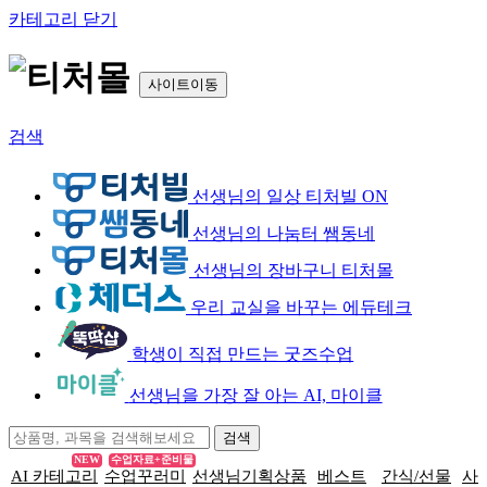
카테고리 닫기
사이트이동
검색
선생님의 일상 티처빌 ON
선생님의 나눔터 쌤동네
선생님의 장바구니 티처몰
우리 교실을 바꾸는 에듀테크
학생이 직접 만드는 굿즈수업
선생님을 가장 잘 아는 AI, 마이클
NEW
수업자료+준비물
AI 카테고리
수업꾸러미
선생님기획상품
베스트
간식/선물
사