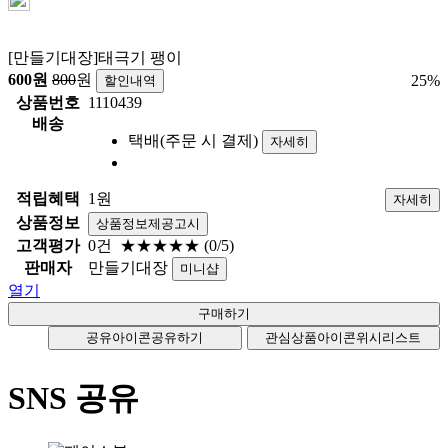
[만들기대장]태극기 팽이
600
원
800
원
25
%
할인내역
상품번호
1110439
배송
택배(주문 시 결제)
자세히
적립혜택
1원
자세히
상품정보
상품정보제공고시
고객평가
0건
★★★★★
(0/5)
판매자
만들기대장
미니샵
열기
공유아이콘
공유하기
관심상품아이콘
위시리스트
SNS 공유