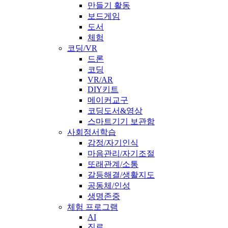
만들기 활동
보드게임
도서
체험
코딩/VR
드론
코딩
VR/AR
DIY키트
메이커교구
코딩도서&영상
스마트기기 보관함
사회정서학습
감정/자기인식
마음관리/자기조절
또래관계/소통
갈등해결/생활지도
공동체/인성
생명존중
체험 프로그램
AI
진로