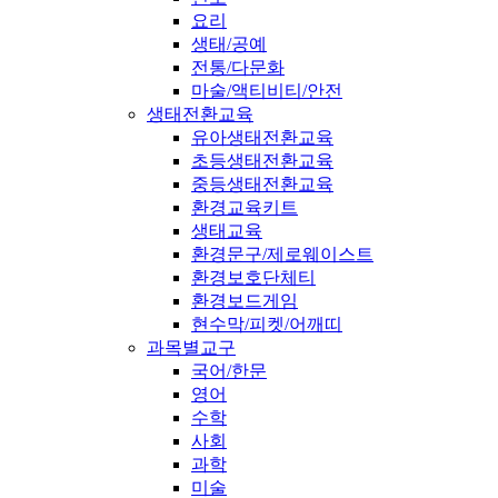
요리
생태/공예
전통/다문화
마술/액티비티/안전
생태전환교육
유아생태전환교육
초등생태전환교육
중등생태전환교육
환경교육키트
생태교육
환경문구/제로웨이스트
환경보호단체티
환경보드게임
현수막/피켓/어깨띠
과목별교구
국어/한문
영어
수학
사회
과학
미술