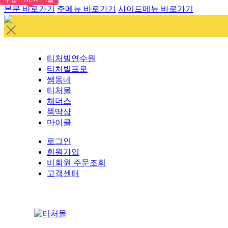
본문 바로가기
주메뉴 바로가기
사이드메뉴 바로가기
티처빌연수원
티처빌프로
쌤동네
티처몰
체더스
뚝딱샵
마이클
로그인
회원가입
비회원 주문조회
고객센터