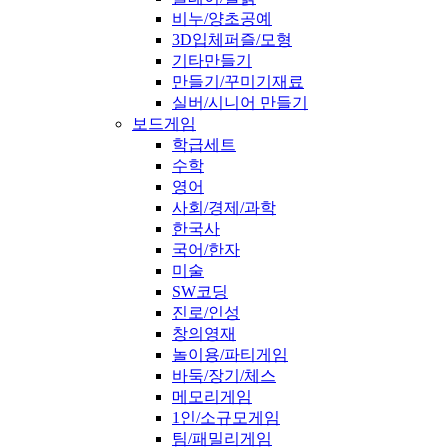
비누/양초공예
3D입체퍼즐/모형
기타만들기
만들기/꾸미기재료
실버/시니어 만들기
보드게임
학급세트
수학
영어
사회/경제/과학
한국사
국어/한자
미술
SW코딩
진로/인성
창의영재
놀이용/파티게임
바둑/장기/체스
메모리게임
1인/소규모게임
팀/패밀리게임