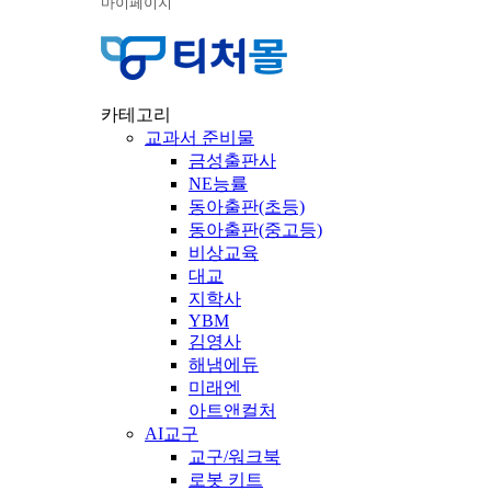
마이페이지
카테고리
교과서 준비물
금성출판사
NE능률
동아출판(초등)
동아출판(중고등)
비상교육
대교
지학사
YBM
김영사
해냄에듀
미래엔
아트앤컬처
AI교구
교구/워크북
로봇 키트