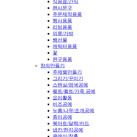
식음료/간식
팬시문구
주문제작용품
행사용품
리빙용품
의류/가방
쌤선물
캐릭터용품
꽃
완구용품
창의만들기
주제별만들기
그리기/꾸미기
스텐실/염색공예
펠트/퀼트/가죽 공예
요리활동
비즈공예
누름/나무/조개공예
종이공예
북아트/달력/카드
냅킨/한지공예
클레이/찰흙