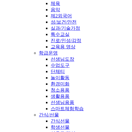
체육
음악
제2외국어
성/보건/안전
실과/기술가정
특수교실
진로/인성/감정
교육용 영상
학급운영
선생님도장
수업도구
단체티
놀이활동
환경미화
청소용품
생활용품
선생님용품
스마트체험학습
간식/선물
간식선물
학생선물