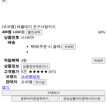
[슈퍼쌤] 애플데이 친구사랑카드
400
원
1,000
원
60
%
할인내역
상품번호
1114659
배송
택배(주문 시 결제)
자세히
적립혜택
4원
자세히
상품정보
상품정보제공고시
고객평가
0건
★★★★★
(0/5)
브랜드
슈퍼쌤에듀
판매자
슈퍼쌤
미니샵
열기
공유아이콘
공유하기
관심상품아이콘
위시리스트