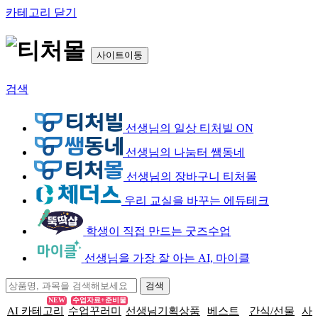
카테고리 닫기
사이트이동
검색
선생님의 일상 티처빌 ON
선생님의 나눔터 쌤동네
선생님의 장바구니 티처몰
우리 교실을 바꾸는 에듀테크
학생이 직접 만드는 굿즈수업
선생님을 가장 잘 아는 AI, 마이클
NEW
수업자료+준비물
AI 카테고리
수업꾸러미
선생님기획상품
베스트
간식/선물
사