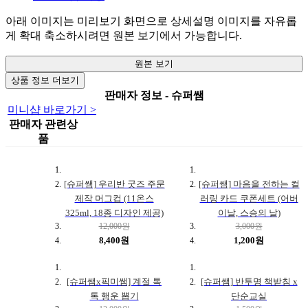
아래 이미지는 미리보기 화면으로 상세설명 이미지를 자유롭
게 확대 축소하시려면 원본 보기에서 가능합니다.
원본 보기
상품 정보 더보기
판매자 정보 - 슈퍼쌤
미니샵 바로가기 >
판매자 관련상
품
[슈퍼쌤] 우리반 굿즈 주문
[슈퍼쌤] 마음을 전하는 컬
제작 머그컵 (11온스
러링 카드 쿠폰세트 (어버
325ml, 18종 디자인 제공)
이날, 스승의 날)
12,000원
3,000원
8,400원
1,200원
[슈퍼쌤x픽미쌤] 계절 톡
[슈퍼쌤] 반투명 책받침 x
톡 행운 뽑기
단순교실