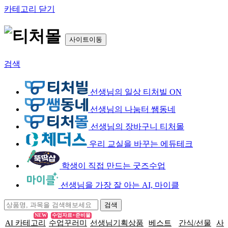
카테고리 닫기
사이트이동
검색
선생님의 일상 티처빌 ON
선생님의 나눔터 쌤동네
선생님의 장바구니 티처몰
우리 교실을 바꾸는 에듀테크
학생이 직접 만드는 굿즈수업
선생님을 가장 잘 아는 AI, 마이클
NEW
수업자료+준비물
AI 카테고리
수업꾸러미
선생님기획상품
베스트
간식/선물
사