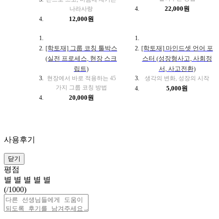
22,000원
나라사랑
12,000원
[학토재] 그룹 코칭 툴박스
[학토재] 마인드셋 언어 포
(실전 프로세스, 현장 스크
스터 (성장형사고, 사회정
립트)
서, 사고전환)
현장에서 바로 적용하는 45
생각의 변화, 성장의 시작
가지 그룹 코칭 방법
5,000원
20,000원
사용후기
닫기
평점
별
별
별
별
별
(
/1000)