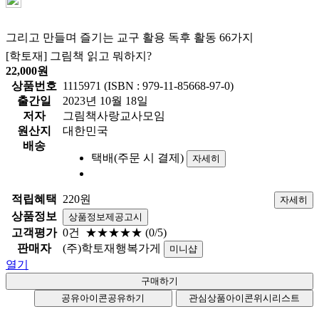
그리고 만들며 즐기는 교구 활용 독후 활동 66가지
[학토재] 그림책 읽고 뭐하지?
22,000
원
상품번호
1115971 (ISBN : 979-11-85668-97-0)
출간일
2023년 10월 18일
저자
그림책사랑교사모임
원산지
대한민국
배송
택배(주문 시 결제)
자세히
적립혜택
220원
자세히
상품정보
상품정보제공고시
고객평가
0건
★★★★★
(0/5)
판매자
(주)학토재행복가게
미니샵
열기
공유아이콘
공유하기
관심상품아이콘
위시리스트