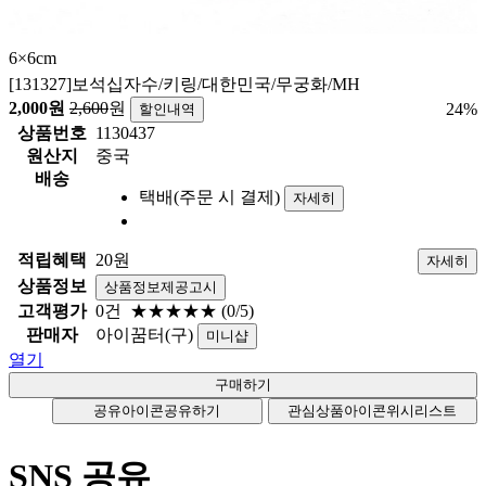
6×6cm
[131327]보석십자수/키링/대한민국/무궁화/MH
2,000
원
2,600
원
24
%
할인내역
상품번호
1130437
원산지
중국
배송
택배(주문 시 결제)
자세히
적립혜택
20원
자세히
상품정보
상품정보제공고시
고객평가
0건
★★★★★
(0/5)
판매자
아이꿈터(구)
미니샵
열기
공유아이콘
공유하기
관심상품아이콘
위시리스트
SNS 공유