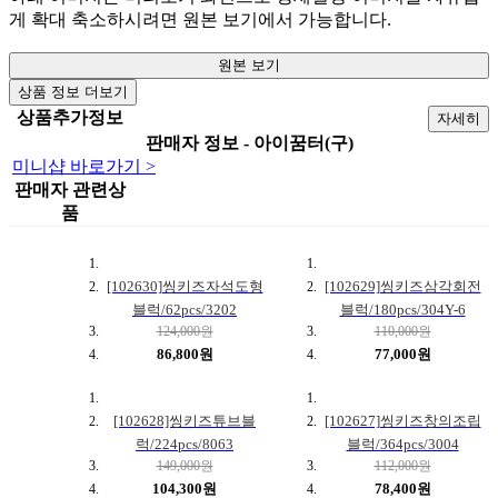
게 확대 축소하시려면 원본 보기에서 가능합니다.
원본 보기
상품 정보 더보기
상품추가정보
자세히
판매자 정보 - 아이꿈터(구)
미니샵 바로가기 >
판매자 관련상
품
[102630]씽키즈자석도형
[102629]씽키즈삼각회전
블럭/62pcs/3202
블럭/180pcs/304Y-6
124,000원
110,000원
86,800원
77,000원
[102628]씽키즈튜브블
[102627]씽키즈창의조립
럭/224pcs/8063
블럭/364pcs/3004
149,000원
112,000원
104,300원
78,400원