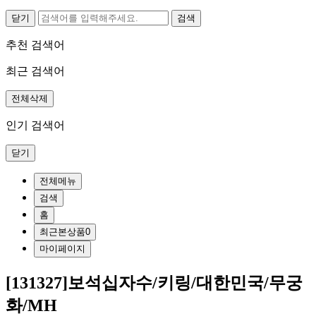
닫기
추천 검색어
최근 검색어
전체삭제
인기 검색어
닫기
전체메뉴
검색
홈
최근본상품
0
마이페이지
[131327]보석십자수/키링/대한민국/무궁
화/MH