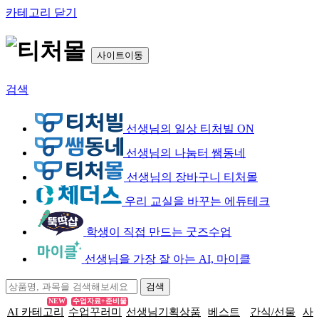
카테고리 닫기
사이트이동
검색
선생님의 일상 티처빌 ON
선생님의 나눔터 쌤동네
선생님의 장바구니 티처몰
우리 교실을 바꾸는 에듀테크
학생이 직접 만드는 굿즈수업
선생님을 가장 잘 아는 AI, 마이클
NEW
수업자료+준비물
AI 카테고리
수업꾸러미
선생님기획상품
베스트
간식/선물
사