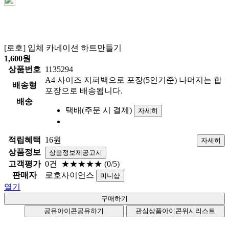
[로호] 입체 카네이션 하트만들기
1,600
원
상품번호
1135294
A4 사이즈 지퍼백으로 포장(5인기준) 나머지는 합
배송형
포장으로 배송됩니다.
배송
택배(주문 시 결제)
자세히
적립혜택
16원
자세히
상품정보
상품정보제공고시
고객평가
0건
★★★★★
(0/5)
판매자
로호사이언스
미니샵
열기
공유아이콘
공유하기
관심상품아이콘
위시리스트