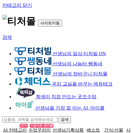
카테고리 닫기
사이트이동
검색
선생님의 일상 티처빌 ON
선생님의 나눔터 쌤동네
선생님의 장바구니 티처몰
우리 교실을 바꾸는 에듀테크
학생이 직접 만드는 굿즈수업
선생님을 가장 잘 아는 AI, 마이클
NEW
수업자료+준비물
AI 카테고리
수업꾸러미
선생님기획상품
베스트
간식/선물
사