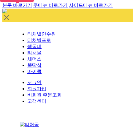
본문 바로가기
주메뉴 바로가기
사이드메뉴 바로가기
티처빌연수원
티처빌프로
쌤동네
티처몰
체더스
뚝딱샵
마이클
로그인
회원가입
비회원 주문조회
고객센터