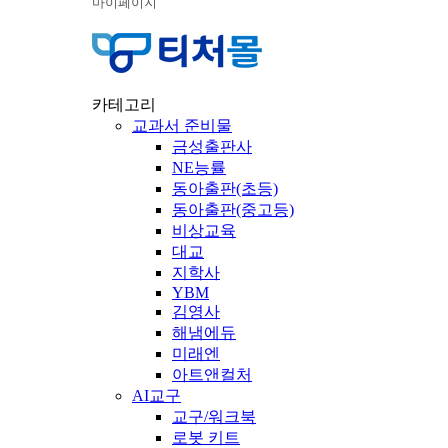
마이페이지
카테고리
교과서 준비물
금성출판사
NE능률
동아출판(초등)
동아출판(중고등)
비상교육
대교
지학사
YBM
김영사
해냄에듀
미래엔
아트앤컬처
AI교구
교구/워크북
로봇 키트