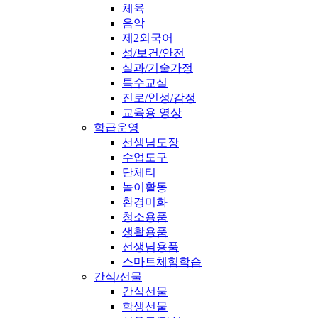
체육
음악
제2외국어
성/보건/안전
실과/기술가정
특수교실
진로/인성/감정
교육용 영상
학급운영
선생님도장
수업도구
단체티
놀이활동
환경미화
청소용품
생활용품
선생님용품
스마트체험학습
간식/선물
간식선물
학생선물