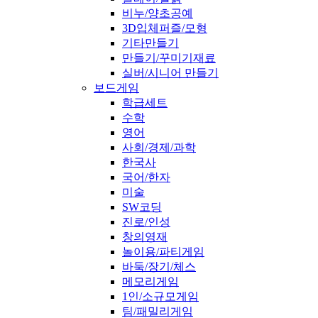
비누/양초공예
3D입체퍼즐/모형
기타만들기
만들기/꾸미기재료
실버/시니어 만들기
보드게임
학급세트
수학
영어
사회/경제/과학
한국사
국어/한자
미술
SW코딩
진로/인성
창의영재
놀이용/파티게임
바둑/장기/체스
메모리게임
1인/소규모게임
팀/패밀리게임