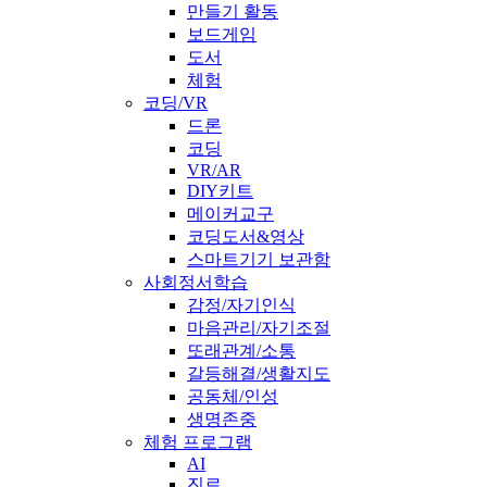
만들기 활동
보드게임
도서
체험
코딩/VR
드론
코딩
VR/AR
DIY키트
메이커교구
코딩도서&영상
스마트기기 보관함
사회정서학습
감정/자기인식
마음관리/자기조절
또래관계/소통
갈등해결/생활지도
공동체/인성
생명존중
체험 프로그램
AI
진로