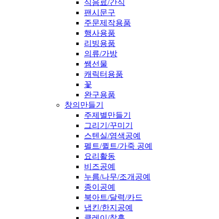
식음료/간식
팬시문구
주문제작용품
행사용품
리빙용품
의류/가방
쌤선물
캐릭터용품
꽃
완구용품
창의만들기
주제별만들기
그리기/꾸미기
스텐실/염색공예
펠트/퀼트/가죽 공예
요리활동
비즈공예
누름/나무/조개공예
종이공예
북아트/달력/카드
냅킨/한지공예
클레이/찰흙