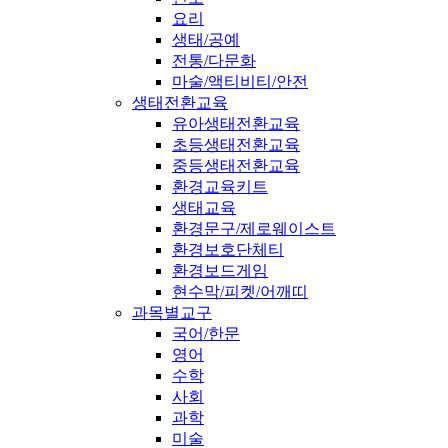
요리
생태/공예
전통/다문화
마술/액티비티/안전
생태전환교육
유아생태전환교육
초등생태전환교육
중등생태전환교육
환경교육키트
생태교육
환경문구/제로웨이스트
환경보호단체티
환경보드게임
현수막/피켓/어깨띠
과목별교구
국어/한문
영어
수학
사회
과학
미술