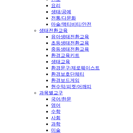
요리
생태/공예
전통/다문화
마술/액티비티/안전
생태전환교육
유아생태전환교육
초등생태전환교육
중등생태전환교육
환경교육키트
생태교육
환경문구/제로웨이스트
환경보호단체티
환경보드게임
현수막/피켓/어깨띠
과목별교구
국어/한문
영어
수학
사회
과학
미술