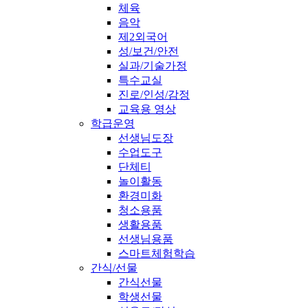
체육
음악
제2외국어
성/보건/안전
실과/기술가정
특수교실
진로/인성/감정
교육용 영상
학급운영
선생님도장
수업도구
단체티
놀이활동
환경미화
청소용품
생활용품
선생님용품
스마트체험학습
간식/선물
간식선물
학생선물