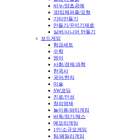
비누/양초공예
3D입체퍼즐/모형
기타만들기
만들기/꾸미기재료
실버/시니어 만들기
보드게임
학급세트
수학
영어
사회/경제/과학
한국사
국어/한자
미술
SW코딩
진로/인성
창의영재
놀이용/파티게임
바둑/장기/체스
메모리게임
1인/소규모게임
팀/패밀리게임