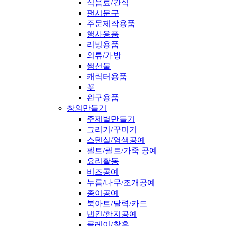
식음료/간식
팬시문구
주문제작용품
행사용품
리빙용품
의류/가방
쌤선물
캐릭터용품
꽃
완구용품
창의만들기
주제별만들기
그리기/꾸미기
스텐실/염색공예
펠트/퀼트/가죽 공예
요리활동
비즈공예
누름/나무/조개공예
종이공예
북아트/달력/카드
냅킨/한지공예
클레이/찰흙