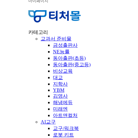
마이페이지
카테고리
교과서 준비물
금성출판사
NE능률
동아출판(초등)
동아출판(중고등)
비상교육
대교
지학사
YBM
김영사
해냄에듀
미래엔
아트앤컬처
AI교구
교구/워크북
로봇 키트