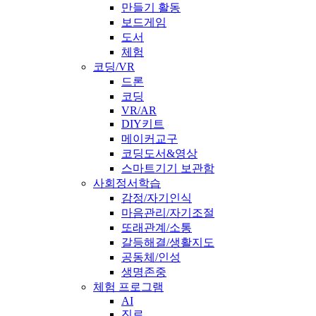
만들기 활동
보드게임
도서
체험
코딩/VR
드론
코딩
VR/AR
DIY키트
메이커교구
코딩도서&영상
스마트기기 보관함
사회정서학습
감정/자기인식
마음관리/자기조절
또래관계/소통
갈등해결/생활지도
공동체/인성
생명존중
체험 프로그램
AI
진로