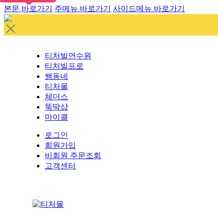
본문 바로가기
주메뉴 바로가기
사이드메뉴 바로가기
티처빌연수원
티처빌프로
쌤동네
티처몰
체더스
뚝딱샵
마이클
로그인
회원가입
비회원 주문조회
고객센터