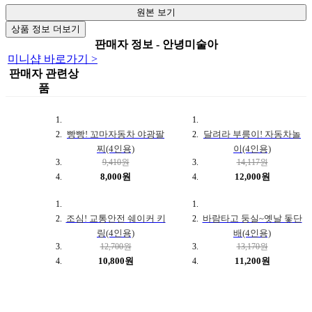
원본 보기
상품 정보 더보기
판매자 정보 - 안녕미술아
미니샵 바로가기 >
판매자 관련상
품
빵빵! 꼬마자동차 야광팔
달려라 부릉이! 자동차놀
찌(4인용)
이(4인용)
9,410원
14,117원
8,000원
12,000원
조심! 교통안전 쉐이커 키
바람타고 둥실~옛날 돛단
링(4인용)
배(4인용)
12,700원
13,170원
10,800원
11,200원