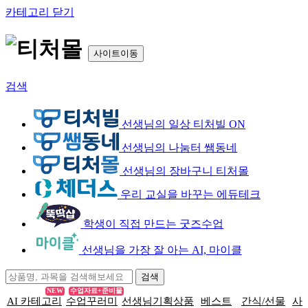
카테고리 닫기
사이트이동
검색
선생님의 일상 티처빌 ON
선생님의 나눔터 쌤동네
선생님의 장바구니 티처몰
우리 교실을 바꾸는 에듀테크
학생이 직접 만드는 굿즈수업
선생님을 가장 잘 아는 AI, 마이클
NEW
수업자료+준비물
AI 카테고리
수업꾸러미
선생님기획상품
베스트
간식/선물
사