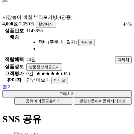
시장놀이 색칠 부직포가방(4인용)
4,000
원
7,050
원
44
%
할인내역
상품번호
1143858
배송
택배(주문 시 결제)
자세히
적립혜택
40원
자세히
상품정보
상품정보제공고시
고객평가
0건
★★★★★
(0/5)
판매자
안녕미술아
미니샵
열기
공유아이콘
공유하기
관심상품아이콘
위시리스트
SNS 공유