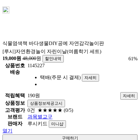
식물염색책 바다생물DIY공예 자연감각놀이판
[루시]자연환경놀이 자린이날(여름학기 세트)
19,000
원
48,000
원
61
%
할인내역
상품번호
1145227
배송
택배(주문 시 결제)
자세히
적립혜택
190원
자세히
상품정보
상품정보제공고시
고객평가
0건
★★★★★
(0/5)
브랜드
과목별교구
판매자
루시키드
미니샵
열기