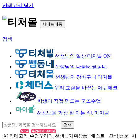
카테고리 닫기
사이트이동
검색
선생님의 일상 티처빌 ON
선생님의 나눔터 쌤동네
선생님의 장바구니 티처몰
우리 교실을 바꾸는 에듀테크
학생이 직접 만드는 굿즈수업
선생님을 가장 잘 아는 AI, 마이클
NEW
수업자료+준비물
AI 카테고리
수업꾸러미
선생님기획상품
베스트
간식/선물
사