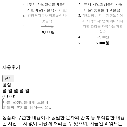
[루시]자연환경놀이놀이
[루시]자연환경놀이 자린
자린이날(가을학기 세트)
이날 [동물들의 겨울잠]
친환경자동차 직조놀이 나
"변화의 시작" - 자연놀이에
뭇잎책
서 시작하다! 언제 어디서나
48,000원
자연 환경을 자극하는 자연
학습
19,000원
22,000원
7,000원
사용후기
닫기
평점
별
별
별
별
별
(
/1000)
상품과 무관한 내용이나 동일한 문자의 반복 등 부적합한 내용
은 사전 고지 없이 비공개 처리될 수 있으며, 지급된 리워드는