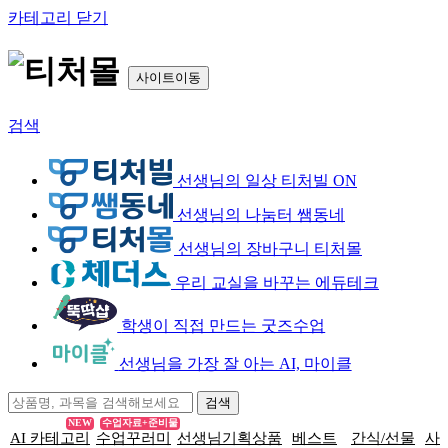
카테고리 닫기
사이트이동
검색
선생님의 일상 티처빌 ON
선생님의 나눔터 쌤동네
선생님의 장바구니 티처몰
우리 교실을 바꾸는 에듀테크
학생이 직접 만드는 굿즈수업
선생님을 가장 잘 아는 AI, 마이클
NEW
수업자료+준비물
AI 카테고리
수업꾸러미
선생님기획상품
베스트
간식/선물
사