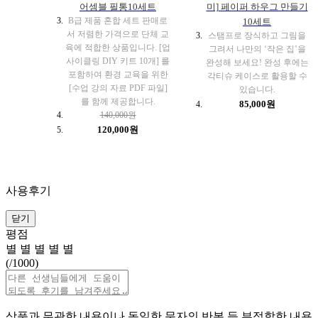
어셈블 필통10세트
미] 페이퍼 하우그 만들기
B급 제품 혼합 세트 판매로
10세트
서 저렴한 가격으로 단체 교
스탬프로 장식하고 그림을
육에 적합한 상품입니다. [업
그려서 나만의 ‘작은 집’을
사이클링 DIY 키트 10개] 를
완성해 보세요! 완성 후에는
포함하여 환경 교육을 위한
각티슈 케이스로 활용할 수
[수업 강의 자료 PDF 파일]
있습니다.
를 함께 제공합니다.
85,000원
140,000원
120,000원
사용후기
닫기
평점
별
별
별
별
별
(
/1000)
상품과 무관한 내용이나 동일한 문자의 반복 등 부적합한 내용