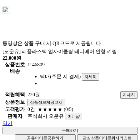
동영상은 상품 구매 시 QR코드로 제공됩니다
[오운유] 폐플라스틱 업사이클링 테디베어 인형 키링
22,000
원
상품번호
1146809
배송
택배(주문 시 결제)
자세히
적립혜택
220원
자세히
상품정보
상품정보제공고시
고객평가
0건
★★★★★
(0/5)
판매자
주식회사 오운유
미니샵
열기
공유아이콘
공유하기
관심상품아이콘
위시리스트