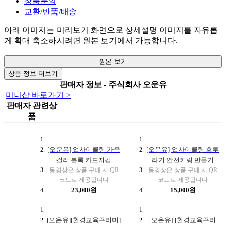
상품문의
교환/반품/배송
아래 이미지는 미리보기 화면으로 상세설명 이미지를 자유롭
게 확대 축소하시려면 원본 보기에서 가능합니다.
원본 보기
상품 정보 더보기
판매자 정보 - 주식회사 오운유
미니샵 바로가기 >
판매자 관련상
품
■
[오운유] 업사이클링 가죽
[오운유] 업사이클링 호루
컬러 블록 카드지갑
라기 안전키링 만들기
동영상은 상품 구매 시 QR
동영상은 상품 구매 시 QR
코드로 제공됩니다
코드로 제공됩니다
23,000원
15,000원
[오운유][환경교육꾸러미]
[오운유] [환경교육꾸러