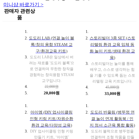
미니샵 바로가기 >
판매자 관련상
품
도도리 LAB (연결 놀이 블
스토리빌더 3종 SET (스토
록/창의 융합 STEAM 교
리텔링 환경 교육 입체 동
구/환경교육 키트)
화 놀이 키트/생태 환경 교
도도리 LAB은 일상에서 버
육)
려는 재료를 '도도리 블록'으
스토리빌더는 놀이를 통해
로 연결하며 무한한 창작을
배우고, 스스로 생각하는 힘
경험하는 창의융합 STEAM
을 기를 수 있도록 돕는 스토
교구입니다.
리텔링 교육 키트입니다.
22,000원
45,000원
20,000원
33,000원
아이엠 (DIY 업사이클링
도도리 반올림 (병뚜껑 연
인형 키링 키트/자원순환
결 놀이 연계 활동북 / 인
환경 교육/다양성 교육)
지 정서 소근육 통합 활동)
DIY 업사이클링 인형 키링
도도리 블럭으로 병뚜껑을
만들기 키트, ‘아이엠’
연결하며 조형 작품을 만들