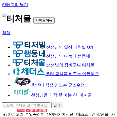
카테고리 닫기
사이트이동
검색
선생님의 일상 티처빌 ON
선생님의 나눔터 쌤동네
선생님의 장바구니 티처몰
우리 교실을 바꾸는 에듀테크
학생이 직접 만드는 굿즈수업
선생님을 가장 잘 아는 AI, 마이클
NEW
수업자료+준비물
AI 카테고리
수업꾸러미
선생님기획상품
베스트
간식/선물
사