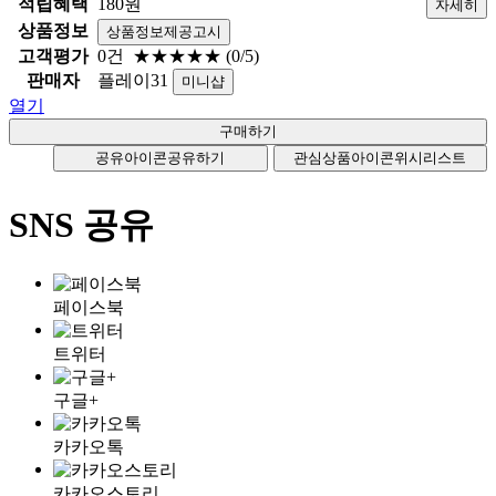
적립혜택
180원
자세히
상품정보
상품정보제공고시
고객평가
0건
★★★★★
(0/5)
판매자
플레이31
미니샵
열기
공유아이콘
공유하기
관심상품아이콘
위시리스트
SNS 공유
페이스북
트위터
구글+
카카오톡
카카오스토리