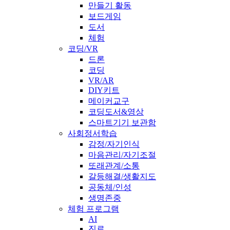
만들기 활동
보드게임
도서
체험
코딩/VR
드론
코딩
VR/AR
DIY키트
메이커교구
코딩도서&영상
스마트기기 보관함
사회정서학습
감정/자기인식
마음관리/자기조절
또래관계/소통
갈등해결/생활지도
공동체/인성
생명존중
체험 프로그램
AI
진로