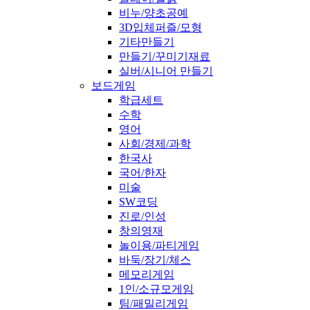
비누/양초공예
3D입체퍼즐/모형
기타만들기
만들기/꾸미기재료
실버/시니어 만들기
보드게임
학급세트
수학
영어
사회/경제/과학
한국사
국어/한자
미술
SW코딩
진로/인성
창의영재
놀이용/파티게임
바둑/장기/체스
메모리게임
1인/소규모게임
팀/패밀리게임