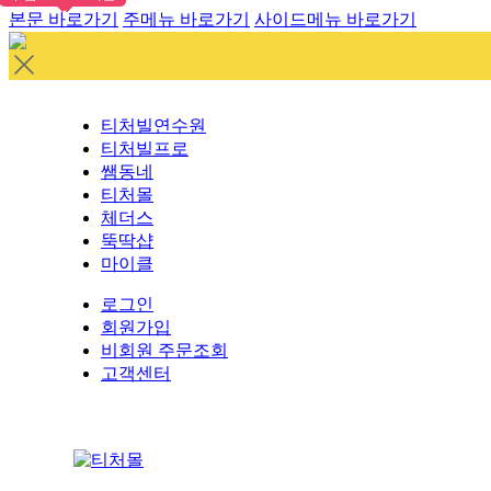
본문 바로가기
주메뉴 바로가기
사이드메뉴 바로가기
티처빌연수원
티처빌프로
쌤동네
티처몰
체더스
뚝딱샵
마이클
로그인
회원가입
비회원 주문조회
고객센터