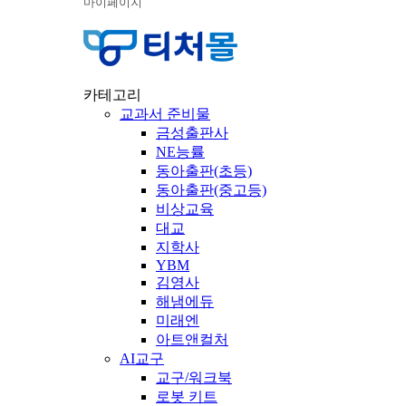
마이페이지
카테고리
교과서 준비물
금성출판사
NE능률
동아출판(초등)
동아출판(중고등)
비상교육
대교
지학사
YBM
김영사
해냄에듀
미래엔
아트앤컬처
AI교구
교구/워크북
로봇 키트