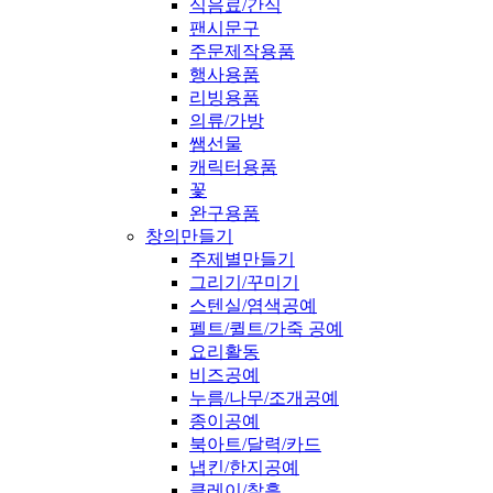
식음료/간식
팬시문구
주문제작용품
행사용품
리빙용품
의류/가방
쌤선물
캐릭터용품
꽃
완구용품
창의만들기
주제별만들기
그리기/꾸미기
스텐실/염색공예
펠트/퀼트/가죽 공예
요리활동
비즈공예
누름/나무/조개공예
종이공예
북아트/달력/카드
냅킨/한지공예
클레이/찰흙