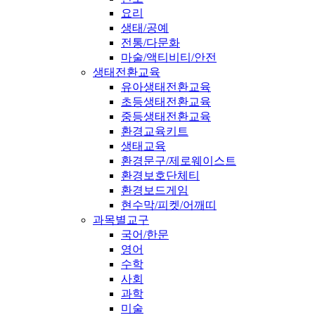
요리
생태/공예
전통/다문화
마술/액티비티/안전
생태전환교육
유아생태전환교육
초등생태전환교육
중등생태전환교육
환경교육키트
생태교육
환경문구/제로웨이스트
환경보호단체티
환경보드게임
현수막/피켓/어깨띠
과목별교구
국어/한문
영어
수학
사회
과학
미술