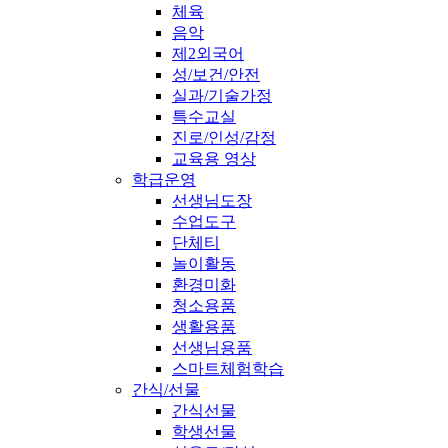
체육
음악
제2외국어
성/보건/안전
실과/기술가정
특수교실
진로/인성/감정
교육용 영상
학급운영
선생님도장
수업도구
단체티
놀이활동
환경미화
청소용품
생활용품
선생님용품
스마트체험학습
간식/선물
간식선물
학생선물