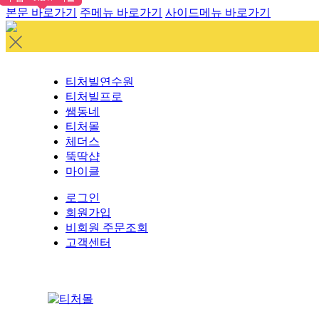
본문 바로가기
주메뉴 바로가기
사이드메뉴 바로가기
티처빌연수원
티처빌프로
쌤동네
티처몰
체더스
뚝딱샵
마이클
로그인
회원가입
비회원 주문조회
고객센터