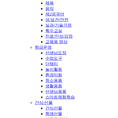
체육
음악
제2외국어
성/보건/안전
실과/기술가정
특수교실
진로/인성/감정
교육용 영상
학급운영
선생님도장
수업도구
단체티
놀이활동
환경미화
청소용품
생활용품
선생님용품
스마트체험학습
간식/선물
간식선물
학생선물