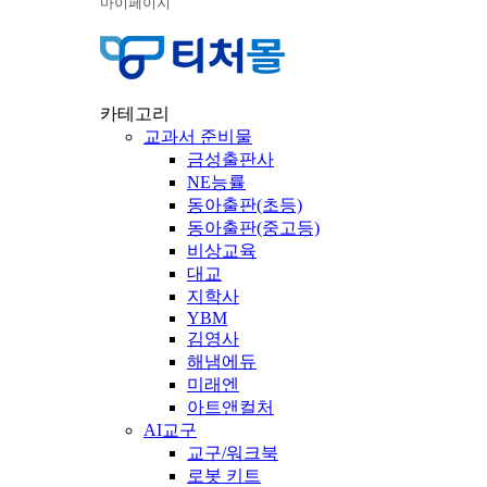
마이페이지
카테고리
교과서 준비물
금성출판사
NE능률
동아출판(초등)
동아출판(중고등)
비상교육
대교
지학사
YBM
김영사
해냄에듀
미래엔
아트앤컬처
AI교구
교구/워크북
로봇 키트