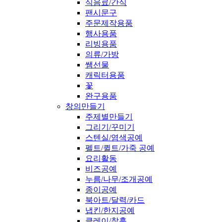
식음료/간식
팬시문구
주문제작용품
행사용품
리빙용품
의류/가방
쌤선물
캐릭터용품
꽃
완구용품
창의만들기
주제별만들기
그리기/꾸미기
스텐실/염색공예
펠트/퀼트/가죽 공예
요리활동
비즈공예
누름/나무/조개공예
종이공예
북아트/달력/카드
냅킨/한지공예
클레이/찰흙