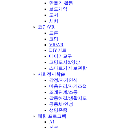
만들기 활동
보드게임
도서
체험
코딩/VR
드론
코딩
VR/AR
DIY키트
메이커교구
코딩도서&영상
스마트기기 보관함
사회정서학습
감정/자기인식
마음관리/자기조절
또래관계/소통
갈등해결/생활지도
공동체/인성
생명존중
체험 프로그램
AI
진로