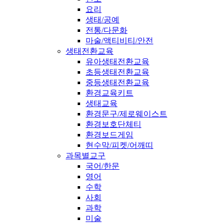
요리
생태/공예
전통/다문화
마술/액티비티/안전
생태전환교육
유아생태전환교육
초등생태전환교육
중등생태전환교육
환경교육키트
생태교육
환경문구/제로웨이스트
환경보호단체티
환경보드게임
현수막/피켓/어깨띠
과목별교구
국어/한문
영어
수학
사회
과학
미술