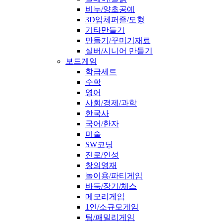
비누/양초공예
3D입체퍼즐/모형
기타만들기
만들기/꾸미기재료
실버/시니어 만들기
보드게임
학급세트
수학
영어
사회/경제/과학
한국사
국어/한자
미술
SW코딩
진로/인성
창의영재
놀이용/파티게임
바둑/장기/체스
메모리게임
1인/소규모게임
팀/패밀리게임