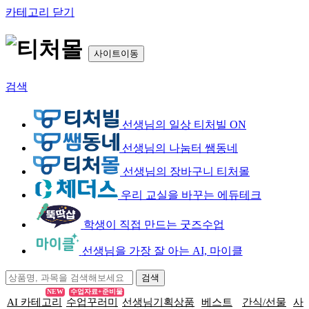
카테고리 닫기
사이트이동
검색
선생님의 일상 티처빌 ON
선생님의 나눔터 쌤동네
선생님의 장바구니 티처몰
우리 교실을 바꾸는 에듀테크
학생이 직접 만드는 굿즈수업
선생님을 가장 잘 아는 AI, 마이클
NEW
수업자료+준비물
AI 카테고리
수업꾸러미
선생님기획상품
베스트
간식/선물
사