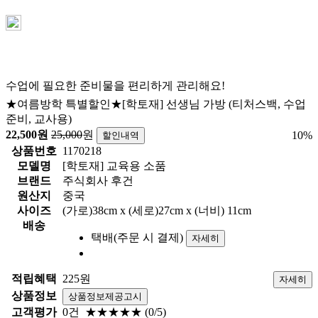
수업에 필요한 준비물을 편리하게 관리해요!
★여름방학 특별할인★[학토재] 선생님 가방 (티처스백, 수업
준비, 교사용)
22,500
원
25,000
원
10
%
할인내역
상품번호
1170218
모델명
[학토재] 교육용 소품
브랜드
주식회사 후건
원산지
중국
사이즈
(가로)38cm x (세로)27cm x (너비) 11cm
배송
택배(주문 시 결제)
자세히
적립혜택
225원
자세히
상품정보
상품정보제공고시
고객평가
0건
★★★★★
(0/5)