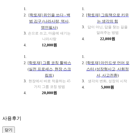
[학토재] 위인을 쓰다 - 백
[학토재] 그림책으로 키우
범 김구 (나라사랑, 역사,
는 생각의 힘
답이 아닌, 답을 찾는 길을
명언필사)
알려주는 방법
손으로 쓰고, 마음에 새기는
22,000원
나라사랑
12,000원
[학토재] 그룹 코칭 툴박스
[학토재] 마인드셋 언어 포
(실전 프로세스, 현장 스크
스터 (성장형사고, 사회정
립트)
서, 사고전환)
현장에서 바로 적용하는 45
생각의 변화, 성장의 시작
가지 그룹 코칭 방법
5,000원
20,000원
사용후기
닫기