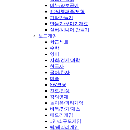
비누/양초공예
3D입체퍼즐/모형
기타만들기
만들기/꾸미기재료
실버/시니어 만들기
보드게임
학급세트
수학
영어
사회/경제/과학
한국사
국어/한자
미술
SW코딩
진로/인성
창의영재
놀이용/파티게임
바둑/장기/체스
메모리게임
1인/소규모게임
팀/패밀리게임