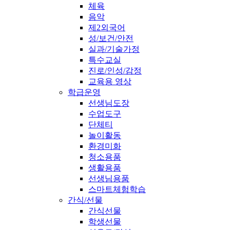
체육
음악
제2외국어
성/보건/안전
실과/기술가정
특수교실
진로/인성/감정
교육용 영상
학급운영
선생님도장
수업도구
단체티
놀이활동
환경미화
청소용품
생활용품
선생님용품
스마트체험학습
간식/선물
간식선물
학생선물