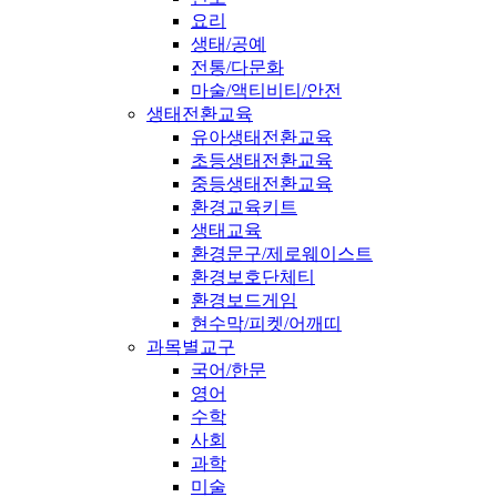
요리
생태/공예
전통/다문화
마술/액티비티/안전
생태전환교육
유아생태전환교육
초등생태전환교육
중등생태전환교육
환경교육키트
생태교육
환경문구/제로웨이스트
환경보호단체티
환경보드게임
현수막/피켓/어깨띠
과목별교구
국어/한문
영어
수학
사회
과학
미술