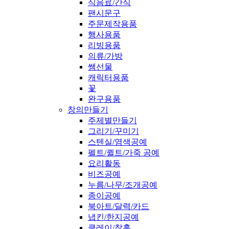
식음료/간식
팬시문구
주문제작용품
행사용품
리빙용품
의류/가방
쌤선물
캐릭터용품
꽃
완구용품
창의만들기
주제별만들기
그리기/꾸미기
스텐실/염색공예
펠트/퀼트/가죽 공예
요리활동
비즈공예
누름/나무/조개공예
종이공예
북아트/달력/카드
냅킨/한지공예
클레이/찰흙