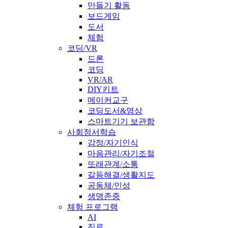
만들기 활동
보드게임
도서
체험
코딩/VR
드론
코딩
VR/AR
DIY키트
메이커교구
코딩도서&영상
스마트기기 보관함
사회정서학습
감정/자기인식
마음관리/자기조절
또래관계/소통
갈등해결/생활지도
공동체/인성
생명존중
체험 프로그램
AI
진로