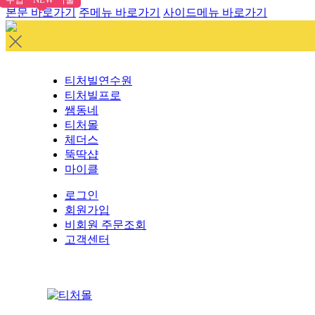
본문 바로가기
주메뉴 바로가기
사이드메뉴 바로가기
티처빌연수원
티처빌프로
쌤동네
티처몰
체더스
뚝딱샵
마이클
로그인
회원가입
비회원 주문조회
고객센터