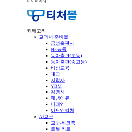
마이페이지
카테고리
교과서 준비물
금성출판사
NE능률
동아출판(초등)
동아출판(중고등)
비상교육
대교
지학사
YBM
김영사
해냄에듀
미래엔
아트앤컬처
AI교구
교구/워크북
로봇 키트