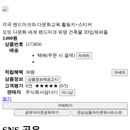
각국 랜드마크와 다문화교육 활동지+스티커
모또 다문화 세계 랜드마크 유명 건축물 3D입체퍼즐
3,000
원
상품번호
1173850
배송
택배(주문 시 결제)
자세히
적립혜택
30원
자세히
상품정보
상품정보제공고시
고객평가
0건
★★★★★
(0/5)
판매자
주식회사담다디
미니샵
열기
공유아이콘
공유하기
관심상품아이콘
위시리스트
SNS 공유