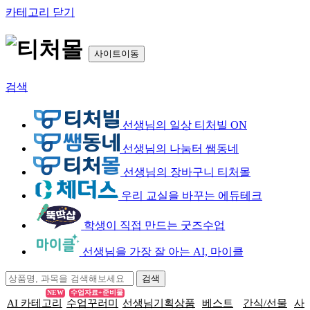
카테고리 닫기
사이트이동
검색
선생님의 일상 티처빌 ON
선생님의 나눔터 쌤동네
선생님의 장바구니 티처몰
우리 교실을 바꾸는 에듀테크
학생이 직접 만드는 굿즈수업
선생님을 가장 잘 아는 AI, 마이클
NEW
수업자료+준비물
AI 카테고리
수업꾸러미
선생님기획상품
베스트
간식/선물
사