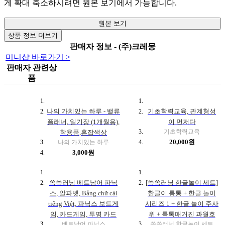
게 확대 축소하시려면 원본 보기에서 가능합니다.
원본 보기
상품 정보 더보기
판매자 정보 - (주)크레몽
미니샵 바로가기 >
판매자 관련상
품
나의 가치있는 하루 - 밸류
기초학력교육, 관계형성
플래너, 일기장 (1개월용),
이 먼저다
기초학력교육
학용품,혼잡색상
20,000원
나의 가치있는 하루
3,000원
쏙쏙러닝 베트남어 파닉
[쏙쏙러닝 한글놀이 세트]
스, 알파벳, Bảng chữ cái
한글이 통통 + 한글 놀이
tiếng Việt, 파닉스 보드게
시리즈 1 + 한글 놀이 주사
임, 카드게임, 투명 카드
위 + 톡톡매거진 과월호
베트남어 파닉스
쏙쏙러닝 한글놀이 세트