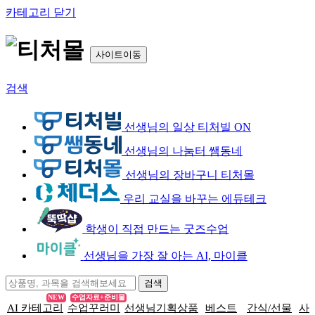
카테고리 닫기
사이트이동
검색
선생님의 일상 티처빌 ON
선생님의 나눔터 쌤동네
선생님의 장바구니 티처몰
우리 교실을 바꾸는 에듀테크
학생이 직접 만드는 굿즈수업
선생님을 가장 잘 아는 AI, 마이클
NEW
수업자료+준비물
AI 카테고리
수업꾸러미
선생님기획상품
베스트
간식/선물
사