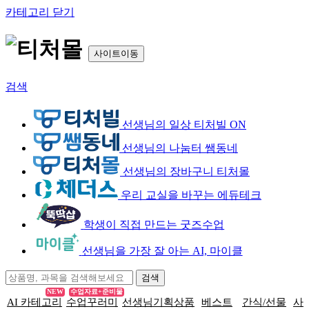
카테고리 닫기
사이트이동
검색
선생님의 일상 티처빌 ON
선생님의 나눔터 쌤동네
선생님의 장바구니 티처몰
우리 교실을 바꾸는 에듀테크
학생이 직접 만드는 굿즈수업
선생님을 가장 잘 아는 AI, 마이클
NEW
수업자료+준비물
AI 카테고리
수업꾸러미
선생님기획상품
베스트
간식/선물
사