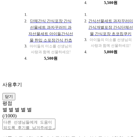
5,500원
단체간식 간식포장 간식
간식선물세트 과자꾸러미
선물세트 과자꾸러미 과
간식개별포장 간식단체선
자선물세트 아이들간식선
물 간식포장 초코칩쿠키
아이들의 미소를 선생님의
물 한입 소포장간식 칸쵸
사랑과 함께 선물하세요!
아이들의 미소를 선생님의
5,000원
사랑과 함께 선물하세요!
5,500원
사용후기
닫기
평점
별
별
별
별
별
(
/1000)