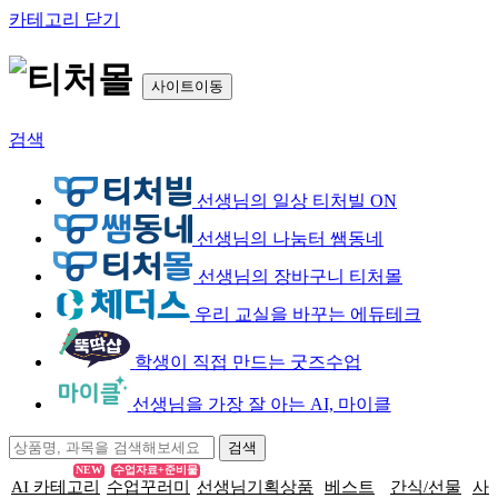
카테고리 닫기
사이트이동
검색
선생님의 일상 티처빌 ON
선생님의 나눔터 쌤동네
선생님의 장바구니 티처몰
우리 교실을 바꾸는 에듀테크
학생이 직접 만드는 굿즈수업
선생님을 가장 잘 아는 AI, 마이클
NEW
수업자료+준비물
AI 카테고리
수업꾸러미
선생님기획상품
베스트
간식/선물
사