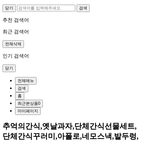
닫기
추천 검색어
최근 검색어
전체삭제
인기 검색어
닫기
전체메뉴
검색
홈
최근본상품
0
마이페이지
추억의간식,옛날과자,단체간식선물세트,
단체간식꾸러미,아폴로,네모스낵,밭두렁,