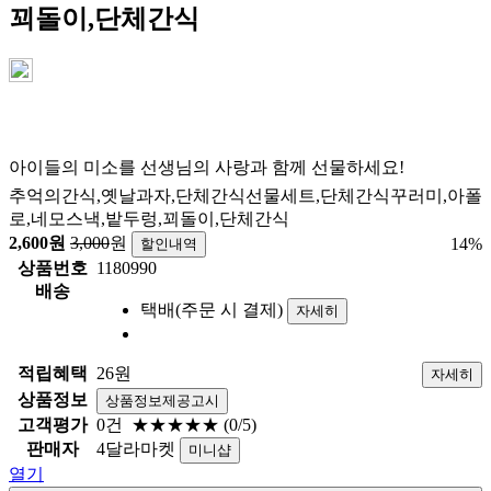
꾀돌이,단체간식
아이들의 미소를 선생님의 사랑과 함께 선물하세요!
추억의간식,옛날과자,단체간식선물세트,단체간식꾸러미,아폴
로,네모스낵,밭두렁,꾀돌이,단체간식
2,600
원
3,000
원
14
%
할인내역
상품번호
1180990
배송
택배(주문 시 결제)
자세히
적립혜택
26원
자세히
상품정보
상품정보제공고시
고객평가
0건
★★★★★
(0/5)
판매자
4달라마켓
미니샵
열기